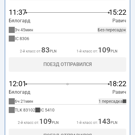
11:37
15:22
Бялогард
Равич
3ч 45мин
Без пересадок
IC
8306
83
109
2-й класс от:
PLN
1-й класс от:
PLN
ПОЕЗД ОТПРАВИЛСЯ
12:01
18:22
Бялогард
Равич
6ч 21мин
1 пересадка
TLK
83102
IC
5410
109
143
2-й класс от:
PLN
1-й класс от:
PLN