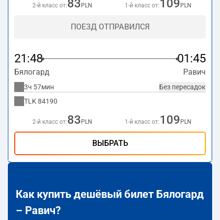
83
109
2-й класс от:
PLN
1-й класс от:
PLN
ПОЕЗД ОТПРАВИЛСЯ
21:48
01:45
Бялогард
Равич
3ч 57мин
Без пересадок
TLK
84190
83
109
2-й класс от:
PLN
1-й класс от:
PLN
ВЫБРАТЬ
Как купить дешёвый билет Бялогард
– Равич?