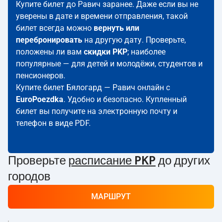
Купите билет до Равич заранее. Даже если вы не
уверены в дате и времени отправления, такой
билет всегда можно
вернуть или
перебронировать
на другую дату. Проверьте,
положены ли вам
скидки PKP
; наиболее
популярные — для детей и молодёжи, студентов и
пенсионеров.
Купите билет Бялогард — Равич онлайн с
EuroPoezdka
. Удобно и безопасно. Купленный
билет вы получите на электронную почту и
телефон в виде PDF.
Проверьте
расписание PKP
до других
городов
МАРШРУТ