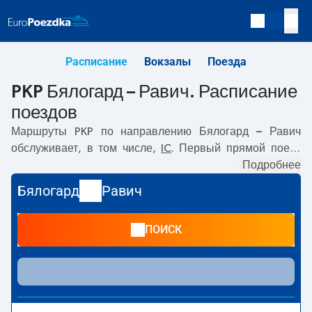
Расписание
Вокзалы
Поезда
PKP Бялогард – Равич. Расписание
поездов
Маршруты PKP по направлению
Бялогард – Равич
обслуживает, в том числе,
IC
. Первый прямой поезд
отправляется в
07:30
с вокзала PKP Бялогард.
Подробнее
Последний поезд до Равич отправляется в 21:48. Самое
Бялогард
Равич
быстрое путешествие предлагает прямой поезд
ZEFIR
.
Поездка на нём занимает
03:45
. По маршруту
Бялогард
ПОИСК
–
Равич
также курсируют другие поезда:
TLK
-
предлагают более низкую цену билета и, как правило,
более долгое время в пути. Поезд заканчивает маршрут
на станции Равич.