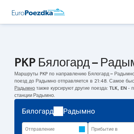
PKP Бялогард – Рады
Маршруты PKP по направлению
Бялогард – Радымн
поезд до Радымно отправляется в 21:48. Самое бы
Радымно
также курсируют другие поезда:
TLK, EN
- п
станции Радымно.
Бялогард
Радымно