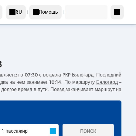
Помощь
RU
в
авляется в
07:30
с вокзала PKP Бялогард. Последний
здка на нём занимает
10:14
. По маршруту
Бялогард
–
 долгое время в пути. Поезд заканчивает маршрут на
ПОИСК