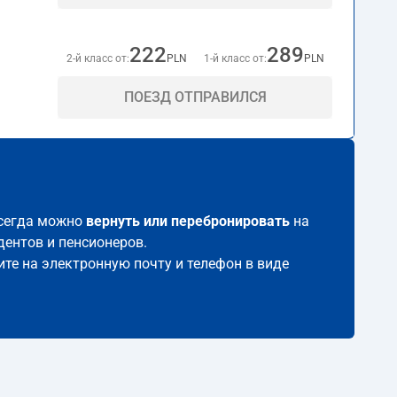
222
289
2-й класс от:
PLN
1-й класс от:
PLN
ПОЕЗД ОТПРАВИЛСЯ
всегда можно
вернуть или перебронировать
на
дентов и пенсионеров.
ите на электронную почту и телефон в виде