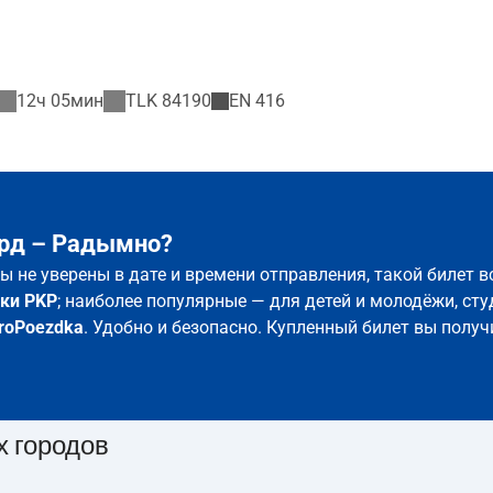
12ч 05мин
TLK
84190
EN
416
ард – Радымно?
ы не уверены в дате и времени отправления, такой билет 
ки PKP
; наиболее популярные — для детей и молодёжи, сту
roPoezdka
. Удобно и безопасно. Купленный билет вы получ
х городов