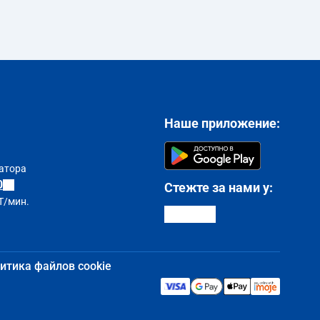
Наше приложение:
атора
0
Стежте за нами у:
T/мин.
итика файлов cookie