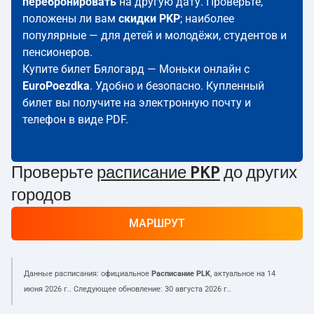
перебронировать
на другую дату. Проверьте,
положены ли вам
скидки PKP
; наиболее
популярные — для детей и молодёжи, студентов и
пенсионеров.
Купите билет Бялогард — Моньки онлайн с
EuroPoezdka
. Удобно и безопасно. Купленный
билет вы получите на электронную почту и
телефон в виде PDF.
Проверьте
расписание PKP
до других
городов
МАРШРУТ
Данные расписания: официальное
Расписание PLK
, актуальное на
14
июня 2026 г.
. Следующее обновление:
30 августа 2026 г.
.