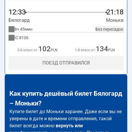
12:33
21:18
Бялогард
Моньки
8ч 45мин
Без пересадок
IC
8106
102
134
2-й класс от:
PLN
1-й класс от:
PLN
ПОЕЗД ОТПРАВИЛСЯ
Как купить дешёвый билет Бялогард
– Моньки?
Купите билет до Моньки заранее. Даже если вы не
уверены в дате и времени отправления, такой
билет всегда можно
вернуть или