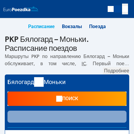
Расписание
Вокзалы
Поезда
PKP Бялогард – Моньки.
Расписание поездов
Маршруты PKP по направлению
Бялогард – Моньки
обслуживает, в том числе,
IC
. Первый поезд
отправляется в
04:42
с вокзала PKP Бялогард.
Подробнее
Последний поезд до Моньки отправляется в 12:33. По
Бялогард
Моньки
маршруту
Бялогард
–
Моньки
также курсируют другие
поезда:
- предлагают более низкую цену билета и, как
ПОИСК
правило, более долгое время в пути. Поезд заканчивает
маршрут на станции Моньки.