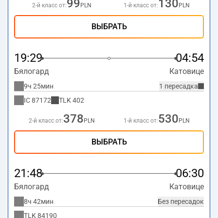
99
130
2-й класс от:
PLN
1-й класс от:
PLN
ВЫБРАТЬ
19:29
04:54
Бялогард
Катовице
9ч 25мин
1 пересадка
IC
87172
TLK
402
378
530
2-й класс от:
PLN
1-й класс от:
PLN
ВЫБРАТЬ
21:48
06:30
Бялогард
Катовице
8ч 42мин
Без пересадок
TLK
84190