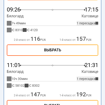
09:26
17:15
Бялогард
Катовице
7ч 49мин
1 пересадка
IC
8310
IC
4120
116
157
2-й класс от:
PLN
1-й класс от:
PLN
ВЫБРАТЬ
11:01
21:31
Бялогард
Катовице
10ч 30мин
1 пересадка
IC
58102
IC
8302
147
192
2-й класс от:
PLN
1-й класс от:
PLN