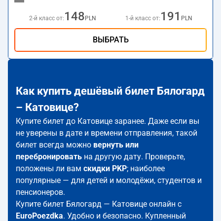
148
191
2-й класс от:
PLN
1-й класс от:
PLN
ВЫБРАТЬ
Как купить дешёвый билет Бялогард
– Катовице?
Купите билет до Катовице заранее. Даже если вы
не уверены в дате и времени отправления, такой
билет всегда можно
вернуть или
перебронировать
на другую дату. Проверьте,
положены ли вам
скидки PKP
; наиболее
популярные — для детей и молодёжи, студентов и
пенсионеров.
Купите билет Бялогард — Катовице онлайн с
EuroPoezdka
. Удобно и безопасно. Купленный