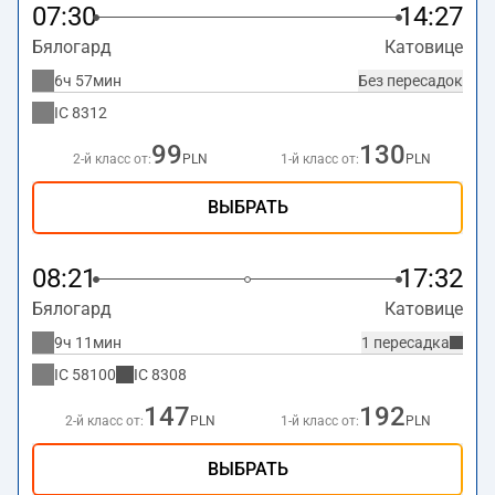
Katowice
.
07:30
14:27
Бялогард
Катовице
6ч 57мин
Без пересадок
IC
8312
99
130
2-й класс от:
PLN
1-й класс от:
PLN
ВЫБРАТЬ
08:21
17:32
Бялогард
Катовице
9ч 11мин
1 пересадка
IC
58100
IC
8308
147
192
2-й класс от:
PLN
1-й класс от:
PLN
ВЫБРАТЬ