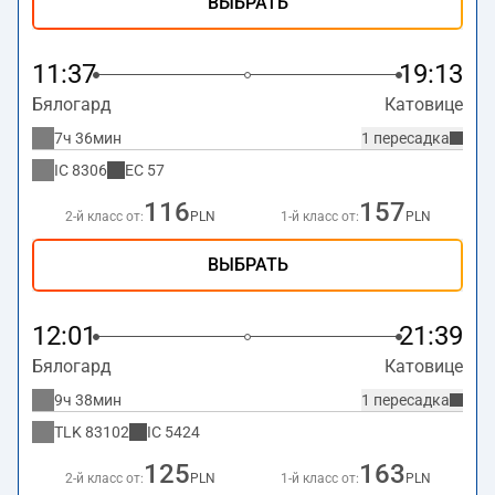
ВЫБРАТЬ
11:37
19:13
Бялогард
Катовице
7ч 36мин
1 пересадка
IC
8306
EC
57
116
157
2-й класс от:
PLN
1-й класс от:
PLN
ВЫБРАТЬ
12:01
21:39
Бялогард
Катовице
9ч 38мин
1 пересадка
TLK
83102
IC
5424
125
163
2-й класс от:
PLN
1-й класс от:
PLN