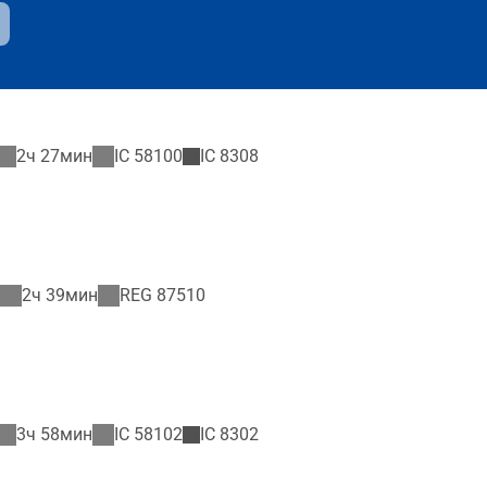
2ч 27мин
IC
58100
IC
8308
2ч 39мин
REG
87510
3ч 58мин
IC
58102
IC
8302