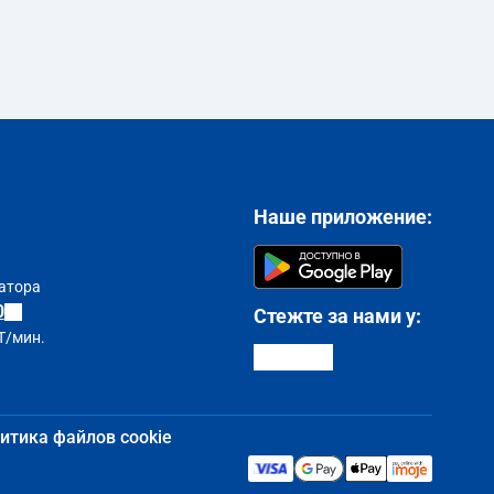
Наше приложение:
атора
0
Стежте за нами у:
T/мин.
итика файлов cookie