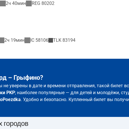
2ч 40мин
REG
80202
2ч 19мин
IC
58106
TLK
83194
рд – Грыфино?
ы не уверены в дате и времени отправления, такой билет 
ки PKP
; наиболее популярные — для детей и молодёжи, сту
roPoezdka
. Удобно и безопасно. Купленный билет вы получи
х городов