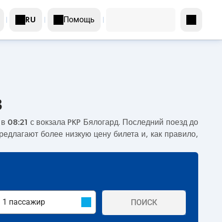
Помощь
RU
в
 в
08:21
с вокзала PKP Бялогард. Последний поезд до
редлагают более низкую цену билета и, как правило,
ПОИСК