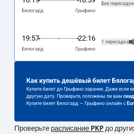
16:19
18:59
Без пересадок
Бялогард
Грыфино
19:57
22:16
1 пересадка
Бялогард
Грыфино
Как купить дешёвый билет Бялога
Купите билет до Грыфино заранее. Даже если в
другую дату. Проверьте, положены ли вам
скид
Купите билет Бялогард — Грыфино онлайн с
Eu
Проверьте
расписание PKP
до други