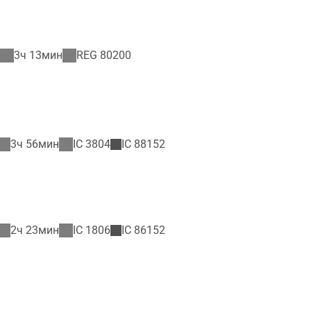
3ч 13мин
REG
80200
3ч 56мин
IC
3804
IC
88152
2ч 23мин
IC
1806
IC
86152