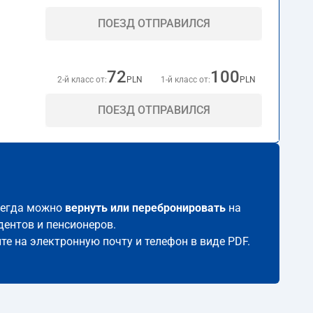
ПОЕЗД ОТПРАВИЛСЯ
72
100
2-й класс от:
PLN
1-й класс от:
PLN
ПОЕЗД ОТПРАВИЛСЯ
всегда можно
вернуть или перебронировать
на
дентов и пенсионеров.
те на электронную почту и телефон в виде PDF.