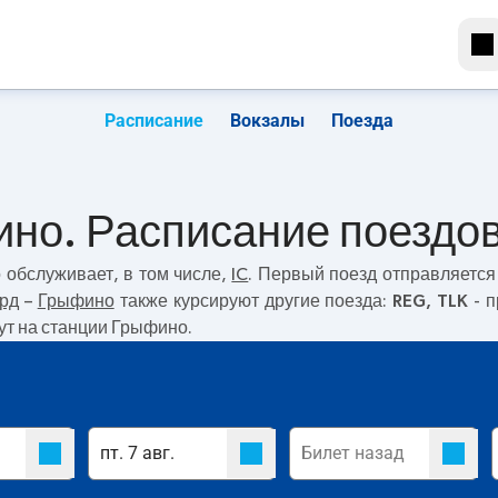
Расписание
Вокзалы
Поезда
ино. Расписание поездо
о
обслуживает, в том числе,
IC
. Первый поезд отправляется
рд
–
Грыфино
также курсируют другие поезда:
REG, TLK
- п
ут на станции Грыфино.