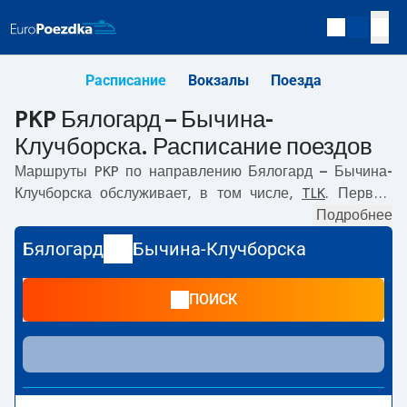
Расписание
Вокзалы
Поезда
PKP Бялогард – Бычина-
Клучборска. Расписание поездов
Маршруты PKP по направлению
Бялогард – Бычина-
Клучборска
обслуживает, в том числе,
TLK
. Первый
прямой поезд отправляется в
12:01
с вокзала PKP
Подробнее
Бялогард. Последний поезд до Бычина-Клучборска
Бялогард
Бычина-Клучборска
отправляется в 13:29. Самое быстрое путешествие
предлагает прямой поезд
PUŁASKI
. Поездка на нём
ПОИСК
занимает
05:44
. По маршруту
Бялогард
–
Бычина-
Клучборска
также курсируют другие поезда:
IC Intercity
-
предлагают более низкую цену билета и, как правило,
более долгое время в пути. Поезд заканчивает маршрут
на станции Бычина-Клучборска.