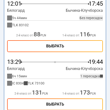
12:01
17:45
Бялогард
Бычина-Клучборска
5ч 44мин
Без пересадок
TLK
83102
88
116
2-й класс от:
PLN
1-й класс от:
PLN
ВЫБРАТЬ
13:29
19:44
Бялогард
Бычина-Клучборска
6ч 15мин
1 пересадка
IC
8304
TLK
73100
131
173
2-й класс от:
PLN
1-й класс от:
PLN
ВЫБРАТЬ