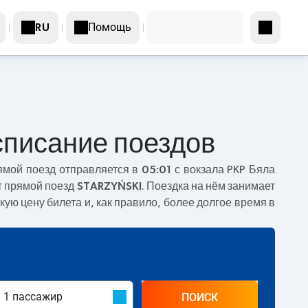
Помощь
RU
списание поездов
ямой поезд отправляется в
05:01
с вокзала PKP Бяла
т прямой поезд
STARZYŃSKI
. Поездка на нём занимает
кую цену билета и, как правило, более долгое время в
ПОИСК