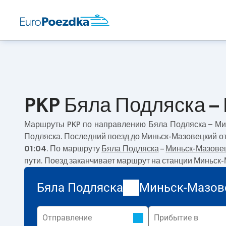
PKP Бяла Подляска –
Маршруты PKP по направлению
Бяла Подляска – Ми
Подляска. Последний поезд до Миньск-Мазовецкий от
01:04
. По маршруту
Бяла Подляска
–
Миньск-Мазове
пути. Поезд заканчивает маршрут на станции Миньск
Бяла Подляска
Миньск-Мазов