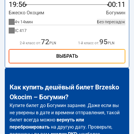
19:56
00:11
Бжеско Окоцим
Богумин
4ч 14мин
Без пересадок
IC
417
72
95
2-й класс от:
PLN
1-й класс от:
PLN
ВЫБРАТЬ
Как купить дешёвый билет Brzesko
Okocim – Богумин?
Купите билет до Богумин заранее. Даже если вы
не уверены в дате и времени отправления, такой
билет всегда можно
вернуть или
перебронировать
на другую дату. Проверьте,