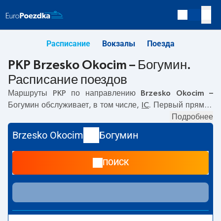
Расписание
Вокзалы
Поезда
PKP Brzesko Okocim – Богумин.
Расписание поездов
Маршруты PKP по направлению
Brzesko Okocim –
Богумин
обслуживает, в том числе,
IC
. Первый прямой
поезд отправляется в
19:56
с вокзала PKP Brzesko
Подробнее
Okocim. Последний поезд до Богумин отправляется в
Brzesko Okocim
Богумин
19:56. Самое быстрое путешествие предлагает прямой
поезд
CARPATIA
. Поездка на нём занимает
04:14
. В
ПОИСК
настоящее время по маршруту
Brzesko Okocim
–
Богумин
не курсируют другие поезда перевозчика PKP
Intercity. Поезд заканчивает маршрут на станции
Богумин.