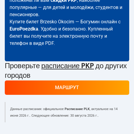
положены ли вам
скидки PKP
; наиболее
популярные — для детей и молодёжи, студентов и
пенсионеров.
Купите билет Brzesko Okocim — Богумин онлайн с
EuroPoezdka
. Удобно и безопасно. Купленный
билет вы получите на электронную почту и
телефон в виде PDF.
Проверьте
расписание PKP
до других
городов
МАРШРУТ
Данные расписания: официальное
Расписание PLK
, актуальное на
14
июня 2026 г.
. Следующее обновление:
30 августа 2026 г.
.