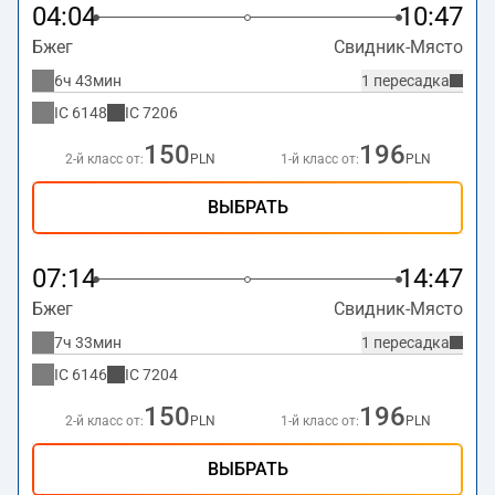
04:04
10:47
Бжег
Свидник-Място
6ч 43мин
1 пересадка
IC
6148
IC
7206
150
196
2-й класс от:
PLN
1-й класс от:
PLN
ВЫБРАТЬ
07:14
14:47
Бжег
Свидник-Място
7ч 33мин
1 пересадка
IC
6146
IC
7204
150
196
2-й класс от:
PLN
1-й класс от:
PLN
ВЫБРАТЬ