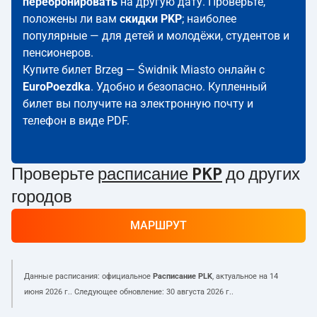
перебронировать
на другую дату. Проверьте,
положены ли вам
скидки PKP
; наиболее
популярные — для детей и молодёжи, студентов и
пенсионеров.
Купите билет Brzeg — Świdnik Miasto онлайн с
EuroPoezdka
. Удобно и безопасно. Купленный
билет вы получите на электронную почту и
телефон в виде PDF.
Проверьте
расписание PKP
до других
городов
МАРШРУТ
Данные расписания: официальное
Расписание PLK
, актуальное на
14
июня 2026 г.
. Следующее обновление:
30 августа 2026 г.
.