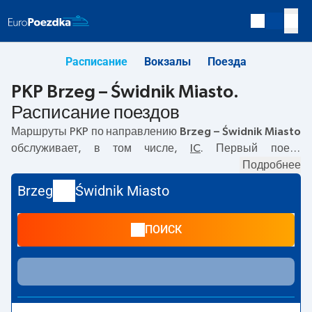
Расписание
Вокзалы
Поезда
PKP Brzeg – Świdnik Miasto.
Расписание поездов
Маршруты PKP по направлению
Brzeg – Świdnik Miasto
обслуживает, в том числе,
IC
. Первый поезд
отправляется в
04:04
с вокзала PKP Brzeg. Последний
Подробнее
поезд до Świdnik Miasto отправляется в 10:55. По
Brzeg
Świdnik Miasto
маршруту
Brzeg
–
Świdnik Miasto
также курсируют другие
поезда:
- предлагают более низкую цену билета и, как
ПОИСК
правило, более долгое время в пути. Поезд заканчивает
маршрут на станции Świdnik Miasto.