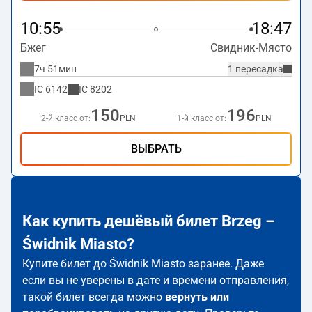
10:55
18:47
Бжег
Свидник-Място
7ч 51мин
1 пересадка
IC
6142
IC
8202
150
196
2-й класс от:
PLN
1-й класс от:
PLN
ВЫБРАТЬ
Как купить дешёвый билет Brzeg –
Świdnik Miasto?
Купите билет до Świdnik Miasto заранее. Даже
если вы не уверены в дате и времени отправления,
такой билет всегда можно
вернуть или