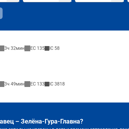
3ч 32мин
EC
135
IC
58
3ч 49мин
EC
133
IC
3818
авец – Зелёна-Гура-Главна?