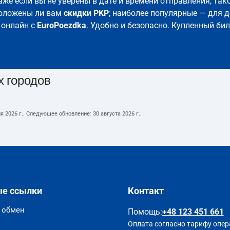
Даже если вы не уверены в дате и времени отправления, та
положены ли вам
скидки PKP
; наиболее популярные — для д
 онлайн с
EuroPoezdka
. Удобно и безопасно. Купленный би
х городов
я 2026 г.
. Следующее обновление:
30 августа 2026 г.
.
ые ссылки
Контакт
и обмен
Помощь
:
+48 123 451 661
Оплата согласно тарифу опер