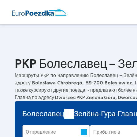
PKP Болеславец – Зе
Маршруты PKP по направлению
Болеславец – Зелён
адресу
Bolesława Chrobrego, 59-700 Boleslawiec
.
также курсируют другие поезда:
- предлагают более н
Главна по адресу
Dworzec PKP Zielona Gora, Dworcow
Болеславец
Зелёна-Гура-Глав