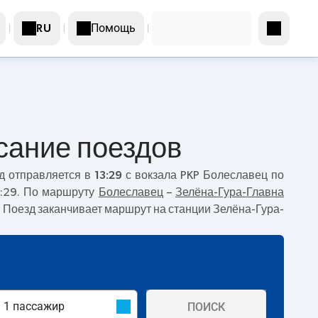
Помощь
RU
сание поездов
д отправляется в
13:29
с вокзала PKP Болеславец по
7:29. По маршруту
Болеславец
–
Зелёна-Гура-Главна
и. Поезд заканчивает маршрут на станции Зелёна-Гура-
ПОИСК