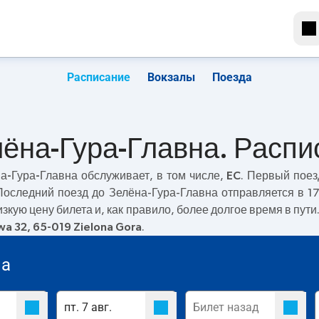
Расписание
Вокзалы
Поезда
лёна-Гура-Главна. Распи
а-Гура-Главна
обслуживает, в том числе,
EC
. Первый поез
 Последний поезд до Зелёна-Гура-Главна отправляется в 1
изкую цену билета и, как правило, более долгое время в пут
a 32, 65-019 Zielona Gora
.
на