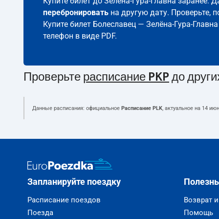
Купите билет до Зелёна-Гура-Главна заранее. 
перебронировать
на другую дату. Проверьте, 
Купите билет Болеславец — Зелёна-Гура-Главна
телефон в виде PDF.
Проверьте
расписание PKP
до други
Данные расписания: официальное
Расписание PLK
, актуальное на
14 июн
Запланируйте поездку
Полезн
Расписание поездов
Возврат 
Поезда
Помощь