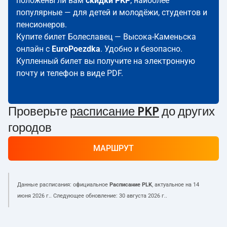
положены ли вам
скидки PKP
; наиболее
популярные — для детей и молодёжи, студентов и
пенсионеров.
Купите билет Болеславец — Высока-Каменьска
онлайн с
EuroPoezdka
. Удобно и безопасно.
Купленный билет вы получите на электронную
почту и телефон в виде PDF.
Проверьте
расписание PKP
до других
городов
МАРШРУТ
Данные расписания: официальное
Расписание PLK
, актуальное на
14
июня 2026 г.
. Следующее обновление:
30 августа 2026 г.
.