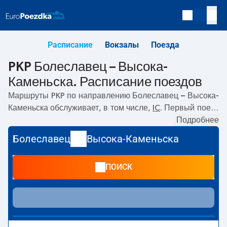
Расписание
Вокзалы
Поезда
PKP Болеславец – Высока-
Каменьска. Расписание поездов
Маршруты PKP по направлению
Болеславец – Высока-
Каменьска
обслуживает, в том числе,
IC
. Первый поезд
отправляется в
07:13
с вокзала PKP Болеславец.
Подробнее
Последний поезд до Высока-Каменьска отправляется в
Болеславец
Высока-Каменьска
07:13. В настоящее время по маршруту
Болеславец
–
Высока-Каменьска
не курсируют другие поезда
ПОИСК
перевозчика PKP Intercity. Поезд заканчивает маршрут
на станции Высока-Каменьска.