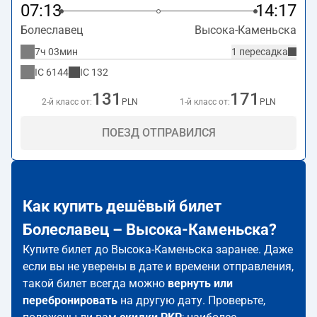
07:13
14:17
Болеславец
Высока-Каменьска
7ч 03мин
1 пересадка
IC
6144
IC
132
131
171
2-й класс от:
PLN
1-й класс от:
PLN
ПОЕЗД ОТПРАВИЛСЯ
Как купить дешёвый билет
Болеславец – Высока-Каменьска?
Купите билет до Высока-Каменьска заранее. Даже
если вы не уверены в дате и времени отправления,
такой билет всегда можно
вернуть или
перебронировать
на другую дату. Проверьте,