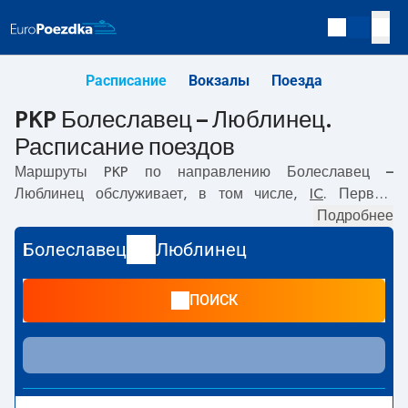
Расписание
Вокзалы
Поезда
PKP Болеславец – Люблинец.
Расписание поездов
Маршруты PKP по направлению
Болеславец –
Люблинец
обслуживает, в том числе,
IC
. Первый
прямой поезд отправляется в
07:13
с вокзала PKP
Подробнее
Болеславец по адресу
Bolesława Chrobrego, 59-700
Болеславец
Люблинец
Boleslawiec
. Последний поезд до Люблинец
отправляется в 17:29. Самое быстрое путешествие
ПОИСК
предлагает прямой поезд
VIA REGIA
. Поездка на нём
занимает
02:27
. По маршруту
Болеславец
–
Люблинец
также курсируют другие поезда:
EC
- предлагают более
низкую цену билета и, как правило, более долгое время
в пути. Поезд заканчивает маршрут на станции