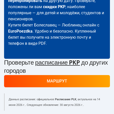
перебронировать
на другую дату. Проверьте,
положены ли вам
скидки PKP
; наиболее
популярные — для детей и молодёжи, студентов и
пенсионеров.
Купите билет Болеславец — Люблинец онлайн с
EuroPoezdka
. Удобно и безопасно. Купленный
билет вы получите на электронную почту и
телефон в виде PDF.
Проверьте
расписание PKP
до других
городов
МАРШРУТ
Данные расписания: официальное
Расписание PLK
, актуальное на
14
июня 2026 г.
. Следующее обновление:
30 августа 2026 г.
.