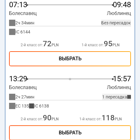
Люблинец по адресу
Dworcowa, 42-700 Lubliniec
.
07:13
09:48
Болеславец
Люблинец
2ч 34мин
Без пересадок
IC
6144
72
95
2-й класс от:
PLN
1-й класс от:
PLN
ВЫБРАТЬ
13:29
15:57
Болеславец
Люблинец
2ч 27мин
1 пересадка
EC
135
IC
6138
90
118
2-й класс от:
PLN
1-й класс от:
PLN
ВЫБРАТЬ