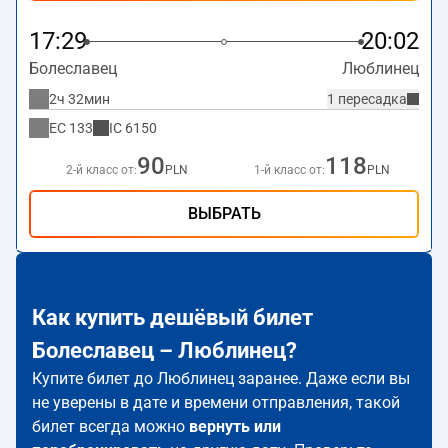
17:29
20:02
Болеславец
Люблинец
2ч 32мин
1 пересадка
EC
133
IC
6150
90
118
2-й класс от:
PLN
1-й класс от:
PLN
ВЫБРАТЬ
Как купить дешёвый билет
Болеславец – Люблинец?
Купите билет до Люблинец заранее. Даже если вы
не уверены в дате и времени отправления, такой
билет всегда можно
вернуть или