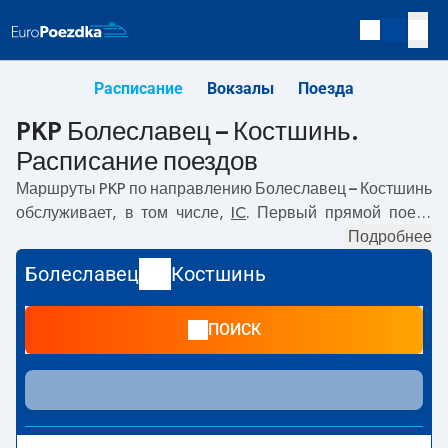
Расписание
Вокзалы
Поезда
PKP Болеславец – Костшинь.
Расписание поездов
Маршруты PKP по направлению
Болеславец – Костшинь
обслуживает, в том числе,
IC
. Первый прямой поезд
отправляется в
07:13
с вокзала PKP Болеславец по
Подробнее
адресу
Bolesława Chrobrego, 59-700 Boleslawiec
.
Болеславец
Костшинь
Последний поезд до Костшинь отправляется в 07:13.
Самое быстрое путешествие предлагает прямой поезд
ПОИСК
ŁUŻYCE
. Поездка на нём занимает
04:56
. В настоящее
время по маршруту
Болеславец
–
Костшинь
не
курсируют другие поезда перевозчика PKP Intercity.
Поезд заканчивает маршрут на станции Костшинь по
адресу
Dworcowa, 66-470 Kostrzyn nad Odra
.