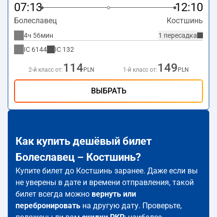
07:13
12:10
Болеславец
Костшинь
4ч 56мин
1 пересадка
IC
6144
IC
132
114
149
2-й класс от:
PLN
1-й класс от:
PLN
ВЫБРАТЬ
Как купить дешёвый билет
Болеславец – Костшинь?
Купите билет до Костшинь заранее. Даже если вы
не уверены в дате и времени отправления, такой
билет всегда можно
вернуть или
перебронировать
на другую дату. Проверьте,