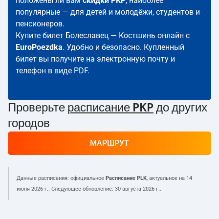
положены ли вам
скидки PKP
; наиболее
популярные — для детей и молодёжи, студентов и
пенсионеров.
Купите билет Болеславец — Костшинь онлайн с
EuroPoezdka
. Удобно и безопасно. Купленный
билет вы получите на электронную почту и
телефон в виде PDF.
Проверьте
расписание PKP
до других
городов
МАРШРУТ
Данные расписания: официальное
Расписание PLK
, актуальное на
14
июня 2026 г.
. Следующее обновление:
30 августа 2026 г.
.