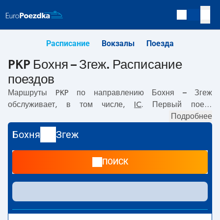
Расписание
Вокзалы
Поезда
PKP Бохня – Згеж. Расписание
поездов
Маршруты PKP по направлению
Бохня – Згеж
обслуживает, в том числе,
IC
. Первый поезд
отправляется в
17:52
с вокзала PKP Бохня. Последний
Подробнее
поезд до Згеж отправляется в 22:04. По маршруту
Бохня
Згеж
Бохня
–
Згеж
также курсируют другие поезда:
-
предлагают более низкую цену билета и, как правило,
ПОИСК
более долгое время в пути. Поезд заканчивает маршрут
на станции Згеж.