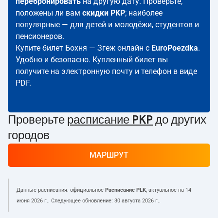
перебронировать
на другую дату. Проверьте,
положены ли вам
скидки PKP
; наиболее
популярные — для детей и молодёжи, студентов и
пенсионеров.
Купите билет Бохня — Згеж онлайн с
EuroPoezdka
.
Удобно и безопасно. Купленный билет вы
получите на электронную почту и телефон в виде
PDF.
Проверьте
расписание PKP
до других
городов
МАРШРУТ
Данные расписания: официальное
Расписание PLK
, актуальное на
14
июня 2026 г.
. Следующее обновление:
30 августа 2026 г.
.