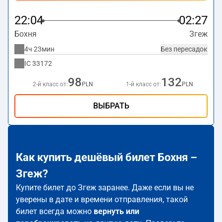
22:04
02:27
Бохня
Згеж
4ч 23мин
Без пересадок
IC
33172
98
132
2-й класс от:
PLN
1-й класс от:
PLN
ВЫБРАТЬ
Как купить дешёвый билет Бохня –
Згеж?
Купите билет до Згеж заранее. Даже если вы не
уверены в дате и времени отправления, такой
билет всегда можно
вернуть или