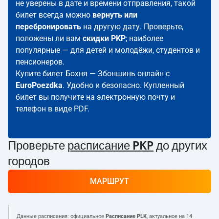
не уверены в дате и времени отправления, такой
билет всегда можно
вернуть или
перебронировать
на другую дату. Проверьте,
положены ли вам
скидки PKP
; наиболее
популярные — для детей и молодёжи, студентов и
пенсионеров.
Купите билет Бохня — Збоншинь онлайн с
EuroPoezdka
. Удобно и безопасно. Купленный
билет вы получите на электронную почту и
телефон в виде PDF.
Проверьте
расписание PKP
до других
городов
МАРШРУТ
Данные расписания: официальное
Расписание PLK
, актуальное на
14