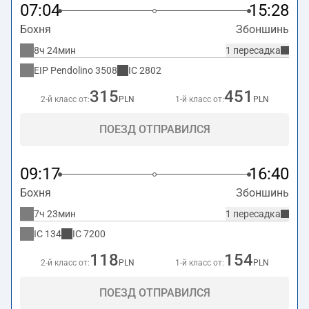
07:04
15:28
Бохня
Збоншинь
8ч 24мин
1 пересадка
EIP Pendolino
3508
IC
2802
315
451
2-й класс от:
PLN
1-й класс от:
PLN
ПОЕЗД ОТПРАВИЛСЯ
09:17
16:40
Бохня
Збоншинь
7ч 23мин
1 пересадка
IC
134
IC
7200
118
154
2-й класс от:
PLN
1-й класс от:
PLN
ПОЕЗД ОТПРАВИЛСЯ