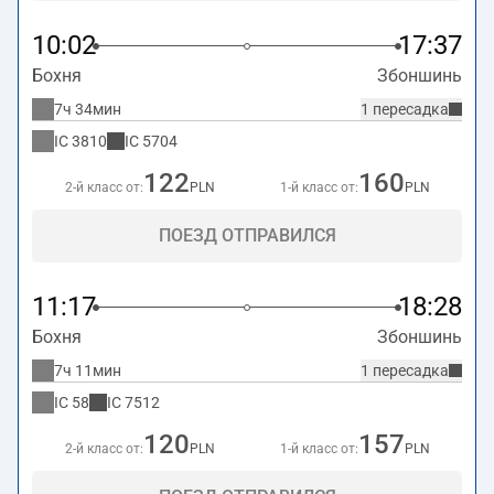
10:02
17:37
Бохня
Збоншинь
7ч 34мин
1 пересадка
IC
3810
IC
5704
122
160
2-й класс от:
PLN
1-й класс от:
PLN
ПОЕЗД ОТПРАВИЛСЯ
11:17
18:28
Бохня
Збоншинь
7ч 11мин
1 пересадка
IC
58
IC
7512
120
157
2-й класс от:
PLN
1-й класс от:
PLN