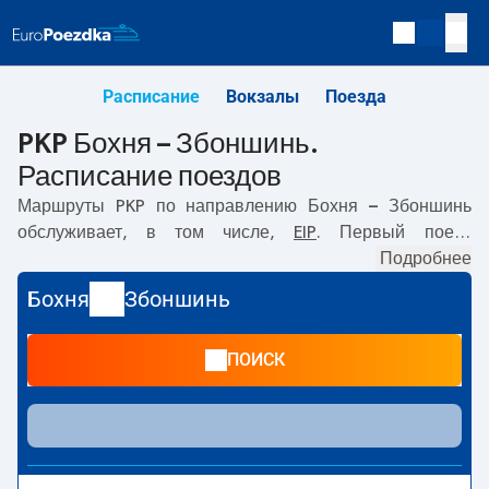
Расписание
Вокзалы
Поезда
PKP Бохня – Збоншинь.
Расписание поездов
Маршруты PKP по направлению
Бохня – Збоншинь
обслуживает, в том числе,
EIP
. Первый поезд
отправляется в
07:04
с вокзала PKP Бохня по адресу
Подробнее
Księcia Józefa Poniatowskiego 29, Bochnia,
. Последний
Бохня
Збоншинь
поезд до Збоншинь отправляется в 20:58. По маршруту
Бохня
–
Збоншинь
также курсируют другие поезда:
-
ПОИСК
предлагают более низкую цену билета и, как правило,
более долгое время в пути. Поезд заканчивает маршрут
на станции Збоншинь по адресу
Plac Dworcowy 4, 64-
360, Zbąszyń
.