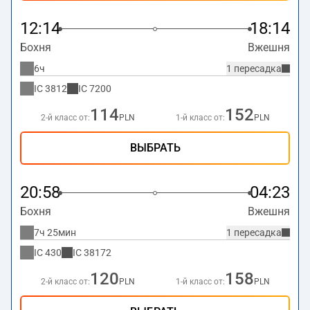
12:14
18:14
Бохня
Вжешня
6ч
1 пересадка
IC
3812
IC
7200
114
152
2-й класс от:
PLN
1-й класс от:
PLN
ВЫБРАТЬ
20:58
04:23
Бохня
Вжешня
7ч 25мин
1 пересадка
IC
430
IC
38172
120
158
2-й класс от:
PLN
1-й класс от:
PLN