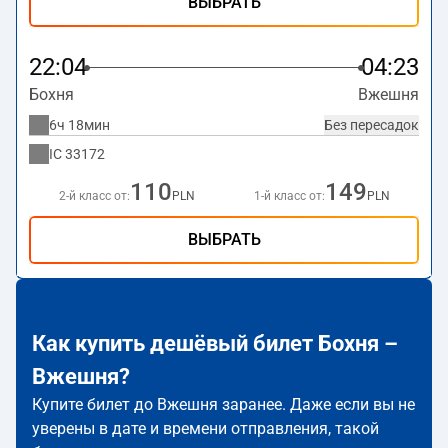
ВЫБРАТЬ
22:04
04:23
Бохня
Вжешня
6ч 18мин
Без пересадок
IC
33172
110
149
2-й класс от:
PLN
1-й класс от:
PLN
ВЫБРАТЬ
Как купить дешёвый билет Бохня –
Вжешня?
Купите билет до Вжешня заранее. Даже если вы не
уверены в дате и времени отправления, такой