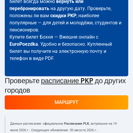
билет всегда можно
вернуть или
перебронировать
на другую дату. Проверьте,
положены ли вам
скидки PKP
; наиболее
популярные — для детей и молодёжи, студентов и
пенсионеров.
Купите билет Бохня — Вжешня онлайн с
EuroPoezdka
. Удобно и безопасно. Купленный
билет вы получите на электронную почту и
телефон в виде PDF.
Проверьте
расписание PKP
до других
городов
МАРШРУТ
Данные расписания: официальное
Расписание PLK
, актуальное на
14
июня 2026 г.
. Следующее обновление:
30 августа 2026 г.
.