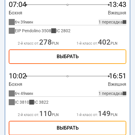
07:04
13:43
Бохня
Вжешня
6ч 39мин
1 пересадка
EIP Pendolino
3508
IC
2802
278
402
2-й класс от:
PLN
1-й класс от:
PLN
ВЫБРАТЬ
10:02
16:51
Бохня
Вжешня
6ч 49мин
1 пересадка
IC
3810
IC
3822
110
149
2-й класс от:
PLN
1-й класс от:
PLN
ВЫБРАТЬ