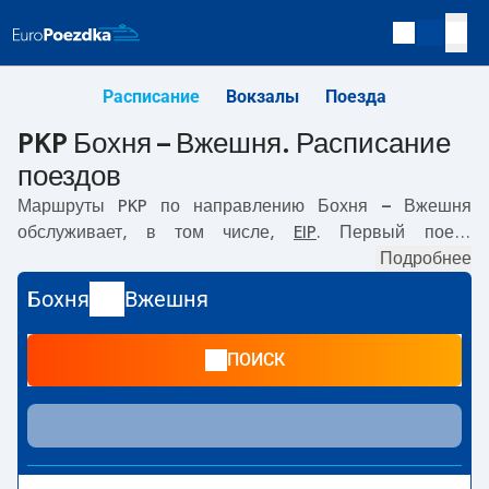
Расписание
Вокзалы
Поезда
PKP Бохня – Вжешня. Расписание
поездов
Маршруты PKP по направлению
Бохня – Вжешня
обслуживает, в том числе,
EIP
. Первый поезд
отправляется в
07:04
с вокзала PKP Бохня. Последний
Подробнее
поезд до Вжешня отправляется в 22:04. По маршруту
Бохня
Вжешня
Бохня
–
Вжешня
также курсируют другие поезда:
-
предлагают более низкую цену билета и, как правило,
ПОИСК
более долгое время в пути. Поезд заканчивает маршрут
на станции Вжешня.