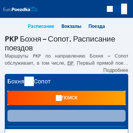
Расписание
Вокзалы
Поезда
PKP Бохня – Сопот. Расписание
поездов
Маршруты PKP по направлению
Бохня – Сопот
обслуживает, в том числе,
EIP
. Первый прямой поезд
отправляется в
07:04
с вокзала PKP Бохня по адресу
Подробнее
Księcia Józefa Poniatowskiego 29, Bochnia,
. Последний
Бохня
Сопот
поезд до Сопот отправляется в 22:04. Самое быстрое
путешествие предлагает прямой поезд
. Поездка на нём
ПОИСК
занимает
06:13
. По маршруту
Бохня
–
Сопот
также
курсируют другие поезда:
IC Intercity, EC, TLK
-
предлагают более низкую цену билета и, как правило,
более долгое время в пути. Поезд заканчивает маршрут
на станции Сопот по адресу
81-835 Sopot
.