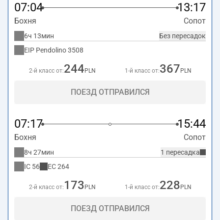
07:04
13:17
Бохня
Сопот
6ч 13мин
Без пересадок
EIP Pendolino
3508
244
367
2-й класс от:
PLN
1-й класс от:
PLN
ПОЕЗД ОТПРАВИЛСЯ
07:17
15:44
Бохня
Сопот
8ч 27мин
1 пересадка
IC
56
EC
264
173
228
2-й класс от:
PLN
1-й класс от:
PLN
ПОЕЗД ОТПРАВИЛСЯ