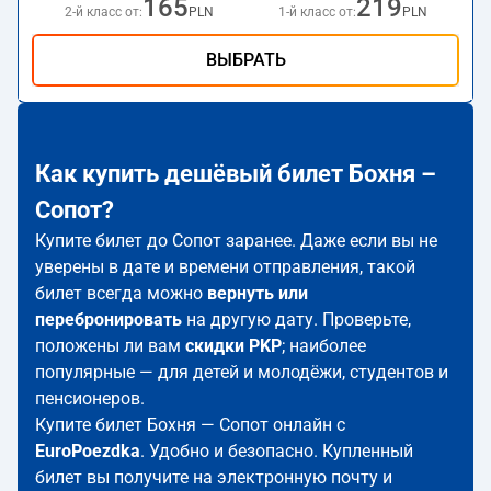
165
219
2-й класс от:
PLN
1-й класс от:
PLN
ВЫБРАТЬ
Как купить дешёвый билет Бохня –
Сопот?
Купите билет до Сопот заранее. Даже если вы не
уверены в дате и времени отправления, такой
билет всегда можно
вернуть или
перебронировать
на другую дату. Проверьте,
положены ли вам
скидки PKP
; наиболее
популярные — для детей и молодёжи, студентов и
пенсионеров.
Купите билет Бохня — Сопот онлайн с
EuroPoezdka
. Удобно и безопасно. Купленный
билет вы получите на электронную почту и