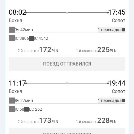
08:02
17:45
Бохня
Сопот
9ч 42мин
1 пересадка
IC
3806
IC
4542
172
225
2-й класс от:
PLN
1-й класс от:
PLN
ПОЕЗД ОТПРАВИЛСЯ
11:17
19:44
Бохня
Сопот
8ч 27мин
1 пересадка
IC
58
EC
262
173
228
2-й класс от:
PLN
1-й класс от:
PLN