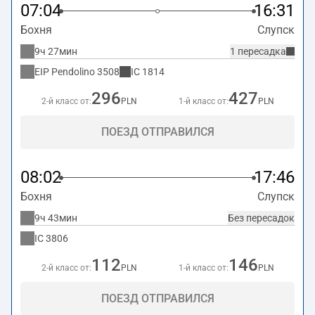
07:04
16:31
Бохня
Слупск
9ч 27мин
1 пересадка
EIP Pendolino
3508
IC
1814
296
427
2-й класс от:
PLN
1-й класс от:
PLN
ПОЕЗД ОТПРАВИЛСЯ
08:02
17:46
Бохня
Слупск
9ч 43мин
Без пересадок
IC
3806
112
146
2-й класс от:
PLN
1-й класс от:
PLN
ПОЕЗД ОТПРАВИЛСЯ