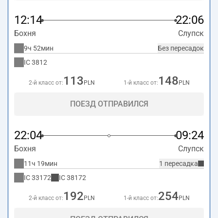
12:14
22:06
Бохня
Слупск
9ч 52мин
Без пересадок
IC
3812
113
148
2-й класс от:
PLN
1-й класс от:
PLN
ПОЕЗД ОТПРАВИЛСЯ
22:04
09:24
Бохня
Слупск
11ч 19мин
1 пересадка
IC
33172
IC
38172
192
254
2-й класс от:
PLN
1-й класс от:
PLN