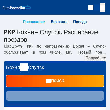
Расписание
Вокзалы
Поезда
PKP Бохня – Слупск. Расписание
поездов
Маршруты PKP по направлению
Бохня – Слупск
обслуживает, в том числе,
EIP
. Первый поезд
отправляется в
07:04
с вокзала PKP Бохня по адресу
Подробнее
Księcia Józefa Poniatowskiego 29, Bochnia,
. Последний
Бохня
Слупск
поезд до Слупск отправляется в 22:04. По маршруту
Бохня
–
Слупск
также курсируют другие поезда:
-
ПОИСК
предлагают более низкую цену билета и, как правило,
более долгое время в пути. Поезд заканчивает маршрут
на станции Слупск по адресу
Hugona Kollataja 32,
Słupsk
.