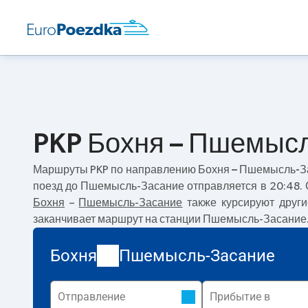
PKP Бохня – Пшемысл
Маршруты PKP по направлению
Бохня – Пшемысль-З
поезд до Пшемысль-Засание отправляется в 20:48.
Бохня
–
Пшемысль-Засание
также курсируют други
заканчивает маршрут на станции Пшемысль-Засание
Бохня
Пшемысль-Засание