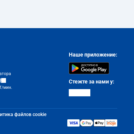
Наше приложение:
атора
0
Стежте за нами у:
T/мин.
итика файлов cookie