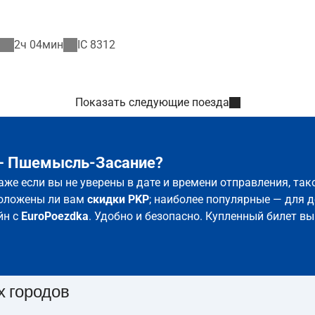
2ч 04мин
IC
8312
Показать следующие поезда
 – Пшемысль-Засание?
аже если вы не уверены в дате и времени отправления, та
положены ли вам
скидки PKP
; наиболее популярные — для д
йн с
EuroPoezdka
. Удобно и безопасно. Купленный билет вы
х городов