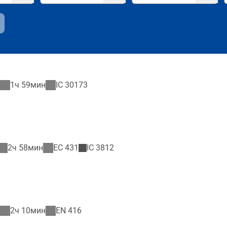
1ч 59мин
IC
30173
2ч 58мин
EC
431
IC
3812
2ч 10мин
EN
416