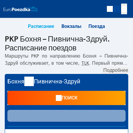
Расписание
Вокзалы
Поезда
PKP Бохня – Пивнична-Здруй.
Расписание поездов
Маршруты PKP по направлению
Бохня – Пивнична-
Здруй
обслуживает, в том числе,
TLK
. Первый прямой
поезд отправляется в
04:43
с вокзала PKP Бохня.
Подробнее
Последний поезд до Пивнична-Здруй отправляется в
Бохня
Пивнична-Здруй
12:42. Самое быстрое путешествие предлагает прямой
поезд
KARPATY
. Поездка на нём занимает
02:54
. По
ПОИСК
маршруту
Бохня
–
Пивнична-Здруй
также курсируют
другие поезда:
IC Intercity
- предлагают более низкую
цену билета и, как правило, более долгое время в пути.
Поезд заканчивает маршрут на станции Пивнична-
Здруй.