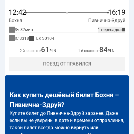
12:42
16:19
Бохня
Пивнична-Здруй
3ч 37мин
1 пересадка
IC
8318
TLK
30104
61
84
2-й класс от:
PLN
1-й класс от:
PLN
ПОЕЗД ОТПРАВИЛСЯ
Как купить дешёвый билет Бохня –
Пивнична-Здруй?
Купите билет до Пивнична-Здруй заранее. Даже
если вы не уверены в дате и времени отправления,
такой билет всегда можно
вернуть или