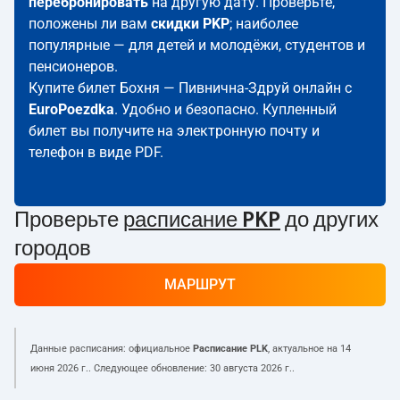
перебронировать
на другую дату. Проверьте,
положены ли вам
скидки PKP
; наиболее
популярные — для детей и молодёжи, студентов и
пенсионеров.
Купите билет Бохня — Пивнична-Здруй онлайн с
EuroPoezdka
. Удобно и безопасно. Купленный
билет вы получите на электронную почту и
телефон в виде PDF.
Проверьте
расписание PKP
до других
городов
МАРШРУТ
Данные расписания: официальное
Расписание PLK
, актуальное на
14
июня 2026 г.
. Следующее обновление:
30 августа 2026 г.
.