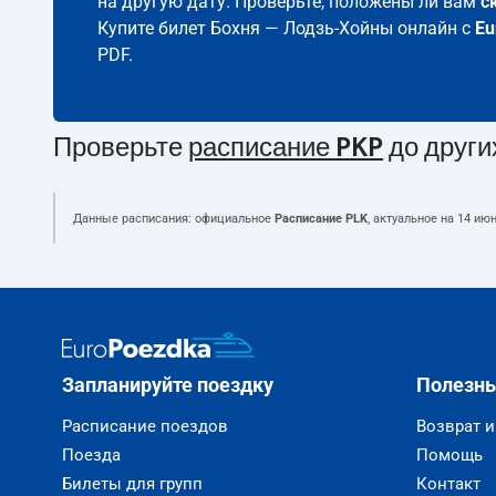
на другую дату. Проверьте, положены ли вам
с
Купите билет Бохня — Лодзь-Хойны онлайн с
Eu
PDF.
Проверьте
расписание PKP
до други
Данные расписания: официальное
Расписание PLK
, актуальное на
14 июн
Запланируйте поездку
Полезн
Расписание поездов
Возврат 
Поезда
Помощь
Билеты для групп
Контакт