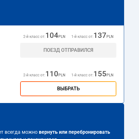
104
137
2-й класс от:
PLN
1-й класс от:
PLN
ПОЕЗД ОТПРАВИЛСЯ
110
155
2-й класс от:
PLN
1-й класс от:
PLN
ВЫБРАТЬ
лет всегда можно
вернуть или перебронировать