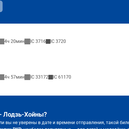
4ч 20мин
IC
3716
IC
3720
4ч 57мин
IC
33172
IC
61170
 – Лодзь-Хойны?
ли вы не уверены в дате и времени отправления, такой би