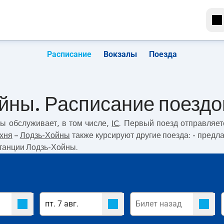
Расписание
Вокзалы
Поезда
ойны. Расписание поездо
ны
обслуживает, в том числе,
IC
. Первый поезд отправляе
хня
–
Лодзь-Хойны
также курсируют другие поезда:
- предл
станции Лодзь-Хойны.