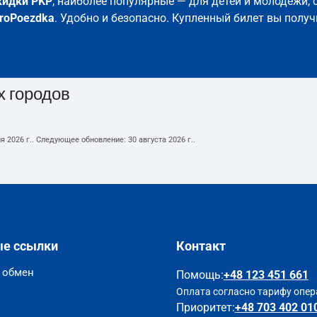
кидки PKP
; наиболее популярные — для детей и молодёжи, 
roPoezdka
. Удобно и безопасно. Купленный билет вы получ
х городов
я 2026 г.
. Следующее обновление:
30 августа 2026 г.
.
ые ссылки
Контакт
и обмен
Помощь
:
+48 123 451 661
Оплата согласно тарифу опер
Приоритет:
+48 703 402 01