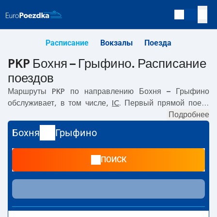
Расписание
Вокзалы
Поезда
PKP Бохня – Грыфино. Расписание
поездов
Маршруты PKP по направлению
Бохня – Грыфино
обслуживает, в том числе,
IC
. Первый прямой поезд
отправляется в
09:17
с вокзала PKP Бохня. Последний
Подробнее
поезд до Грыфино отправляется в 15:18. Самое быстрое
Бохня
Грыфино
путешествие предлагает прямой поезд
MATEJKO
.
Поездка на нём занимает
07:43
. По маршруту
Бохня
–
ПОИСК
Грыфино
также курсируют другие поезда:
- предлагают
более низкую цену билета и, как правило, более долгое
время в пути. Поезд заканчивает маршрут на станции
Грыфино.