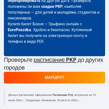
перебронировать
на другую дату. Проверьте,
положены ли вам
скидки PKP
; наиболее
популярные — для детей и молодёжи, студентов и
пенсионеров.
Купите билет Бохня — Грыфино онлайн с
EuroPoezdka
. Удобно и безопасно. Купленный
билет вы получите на электронную почту и
телефон в виде PDF.
Проверьте
расписание PKP
до других
городов
МАРШРУТ
Данные расписания: официальное
Расписание PLK
, актуальное на
14
июня 2026 г.
. Следующее обновление:
30 августа 2026 г.
.