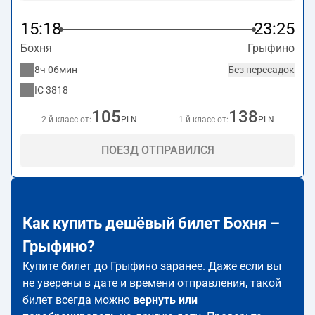
15:18
23:25
Бохня
Грыфино
8ч 06мин
Без пересадок
IC
3818
105
138
2-й класс от:
PLN
1-й класс от:
PLN
ПОЕЗД ОТПРАВИЛСЯ
Как купить дешёвый билет Бохня –
Грыфино?
Купите билет до Грыфино заранее. Даже если вы
не уверены в дате и времени отправления, такой
билет всегда можно
вернуть или