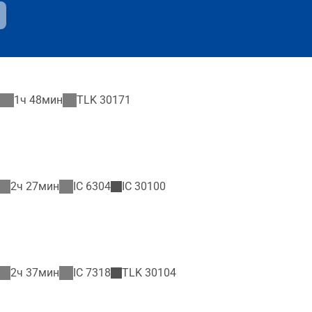
1ч 48мин
TLK
30171
2ч 27мин
IC
6304
IC
30100
2ч 37мин
IC
7318
TLK
30104