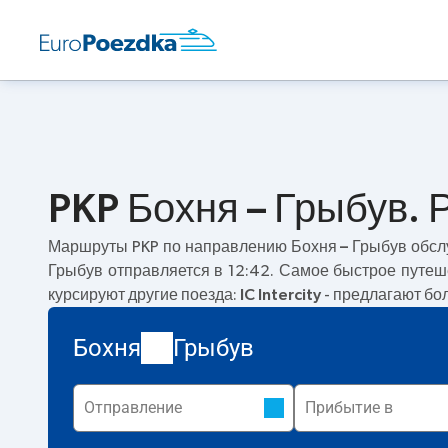
PKP Бохня – Грыбув. 
Маршруты PKP по направлению
Бохня – Грыбув
обсл
Грыбув отправляется в 12:42. Самое быстрое путе
курсируют другие поезда:
IC Intercity
- предлагают бол
Бохня
Грыбув