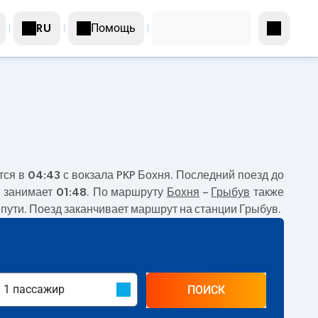
Помощь
RU
тся в
04:43
с вокзала PKP Бохня. Последний поезд до
м занимает
01:48
. По маршруту
Бохня
–
Грыбув
также
 пути. Поезд заканчивает маршрут на станции Грыбув.
ПОИСК