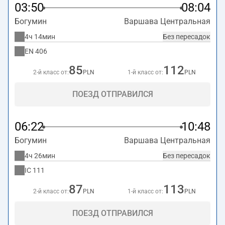
заканчивает маршрут на станции Варшава
03:50
08:04
Центральная по адресу
Aleje Jerozolimskie 54,
Богумин
Варшава Центральная
Warszawa
.
4ч 14мин
Без пересадок
EN
406
85
112
2-й класс от:
PLN
1-й класс от:
PLN
ПОЕЗД ОТПРАВИЛСЯ
06:22
10:48
Богумин
Варшава Центральная
4ч 26мин
Без пересадок
IC
111
87
113
2-й класс от:
PLN
1-й класс от:
PLN
ПОЕЗД ОТПРАВИЛСЯ