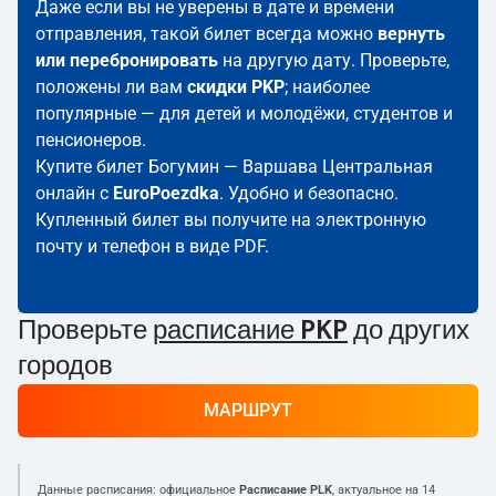
Даже если вы не уверены в дате и времени
отправления, такой билет всегда можно
вернуть
или перебронировать
на другую дату. Проверьте,
положены ли вам
скидки PKP
; наиболее
популярные — для детей и молодёжи, студентов и
пенсионеров.
Купите билет Богумин — Варшава Центральная
онлайн с
EuroPoezdka
. Удобно и безопасно.
Купленный билет вы получите на электронную
почту и телефон в виде PDF.
Проверьте
расписание PKP
до других
городов
МАРШРУТ
Данные расписания: официальное
Расписание PLK
, актуальное на
14