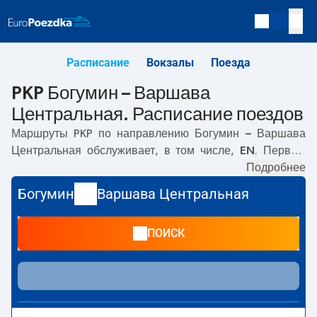
Расписание
Вокзалы
Поезда
PKP Богумин – Варшава
Центральная. Расписание поездов
Маршруты PKP по направлению
Богумин – Варшава
Центральная
обслуживает, в том числе,
EN
. Первый
прямой поезд отправляется в
03:50
с вокзала PKP
Подробнее
Богумин по адресу
Adama Mickiewicze 67, 735 81,
Богумин
Варшава Центральная
Bohumín,
. Последний поезд до Варшава Центральная
отправляется в 18:23. Самое быстрое путешествие
ПОИСК
предлагает прямой поезд
CHOPIN
. Поездка на нём
занимает
04:14
. По маршруту
Богумин
–
Варшава
Центральная
также курсируют другие поезда:
IC
Intercity, EC
- предлагают более низкую цену билета и,
как правило, более долгое время в пути. Поезд