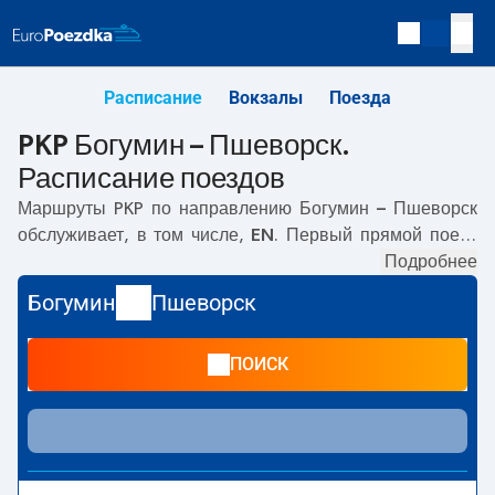
Расписание
Вокзалы
Поезда
PKP Богумин – Пшеворск.
Расписание поездов
Маршруты PKP по направлению
Богумин – Пшеворск
обслуживает, в том числе,
EN
. Первый прямой поезд
отправляется в
03:58
с вокзала PKP Богумин.
Подробнее
Последний поезд до Пшеворск отправляется в 03:58.
Богумин
Пшеворск
Самое быстрое путешествие предлагает прямой поезд
CARPATIA
. Поездка на нём занимает
05:34
. В
ПОИСК
настоящее время по маршруту
Богумин
–
Пшеворск
не
курсируют другие поезда перевозчика PKP Intercity.
Поезд заканчивает маршрут на станции Пшеворск.