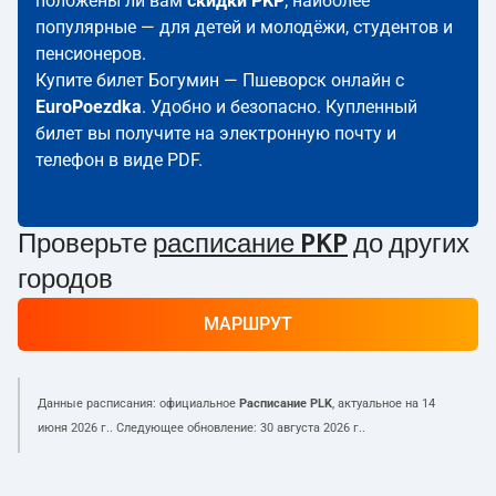
положены ли вам
скидки PKP
; наиболее
популярные — для детей и молодёжи, студентов и
пенсионеров.
Купите билет Богумин — Пшеворск онлайн с
EuroPoezdka
. Удобно и безопасно. Купленный
билет вы получите на электронную почту и
телефон в виде PDF.
Проверьте
расписание PKP
до других
городов
МАРШРУТ
Данные расписания: официальное
Расписание PLK
, актуальное на
14
июня 2026 г.
. Следующее обновление:
30 августа 2026 г.
.