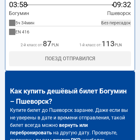
03:58
09:32
Богумин
Пшеворск
5ч 34мин
Без пересадок
EN
416
87
113
2-й класс от:
PLN
1-й класс от:
PLN
ПОЕЗД ОТПРАВИЛСЯ
Как купить дешёвый билет Богумин
– Пшеворск?
Купите билет до Пшеворск заранее. Даже если вы
не уверены в дате и времени отправления, такой
билет всегда можно
вернуть или
перебронировать
на другую дату. Проверьте,