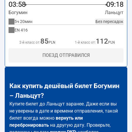
03:58
09:18
Богумин
Ланьцут
5ч 20мин
Без пересадок
EN
416
85
112
2-й класс от:
PLN
1-й класс от:
PLN
ПОЕЗД ОТПРАВИЛСЯ
Как купить дешёвый билет Богумин
– Ланьцут?
Купите билет до Ланьцут заранее. Даже если вы
не уверены в дате и времени отправления, такой
билет всегда можно
вернуть или
перебронировать
на другую дату. Проверьте,