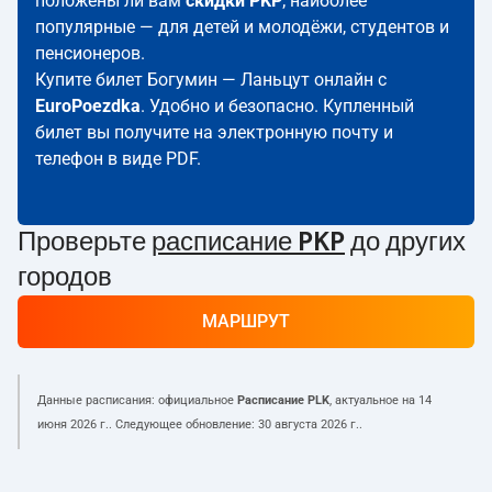
положены ли вам
скидки PKP
; наиболее
популярные — для детей и молодёжи, студентов и
пенсионеров.
Купите билет Богумин — Ланьцут онлайн с
EuroPoezdka
. Удобно и безопасно. Купленный
билет вы получите на электронную почту и
телефон в виде PDF.
Проверьте
расписание PKP
до других
городов
МАРШРУТ
Данные расписания: официальное
Расписание PLK
, актуальное на
14
июня 2026 г.
. Следующее обновление:
30 августа 2026 г.
.