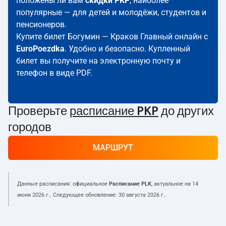
положены ли вам
скидки PKP
; наиболее
популярные — для детей и молодёжи, студентов и
пенсионеров.
Купите билет Богумин — Краков Главный онлайн с
EuroPoezdka
. Удобно и безопасно. Купленный
билет вы получите на электронную почту и
телефон в виде PDF.
Проверьте
расписание PKP
до других
городов
МАРШРУТ
Данные расписания: официальное
Расписание PLK
, актуальное на
14
июня 2026 г.
. Следующее обновление:
30 августа 2026 г.
.