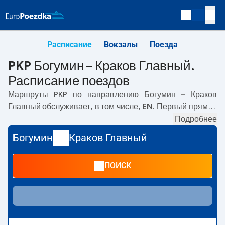
Расписание
Вокзалы
Поезда
PKP Богумин – Краков Главный.
Расписание поездов
Маршруты PKP по направлению
Богумин – Краков
Главный
обслуживает, в том числе,
EN
. Первый прямой
поезд отправляется в
03:58
с вокзала PKP Богумин по
Подробнее
адресу
Adama Mickiewicze 67, 735 81, Bohumín,
.
Богумин
Краков Главный
Последний поезд до Краков Главный отправляется в
03:58. Самое быстрое путешествие предлагает прямой
ПОИСК
поезд
CARPATIA
. Поездка на нём занимает
03:24
. В
настоящее время по маршруту
Богумин
–
Краков
Главный
не курсируют другие поезда перевозчика PKP
Intercity. Поезд заканчивает маршрут на станции Краков
Главный по адресу
Plac im. Jana Nowaka-Jeziorańskiego