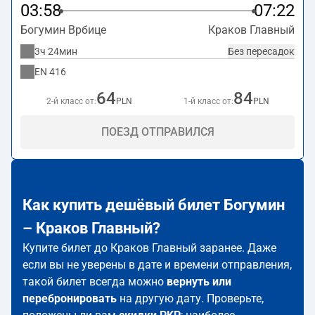
1. 31-154 Kraków
.
03:58
07:22
Богумин Врбице
Краков Главный
3ч 24мин
Без пересадок
EN
416
64
84
2-й класс от:
PLN
1-й класс от:
PLN
ПОЕЗД ОТПРАВИЛСЯ
Как купить дешёвый билет Богумин
– Краков Главный?
Купите билет до Краков Главный заранее. Даже
если вы не уверены в дате и времени отправления,
такой билет всегда можно
вернуть или
перебронировать
на другую дату. Проверьте,