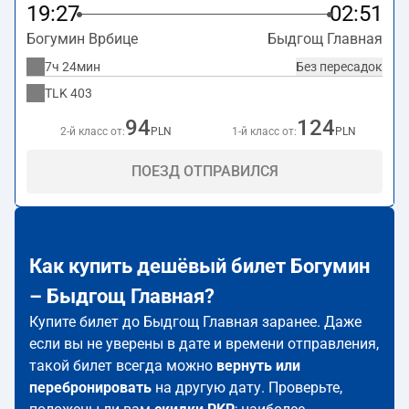
Bydgoszcz
.
19:27
02:51
Богумин Врбице
Быдгощ Главная
7ч 24мин
Без пересадок
TLK
403
94
124
2-й класс от:
PLN
1-й класс от:
PLN
ПОЕЗД ОТПРАВИЛСЯ
Как купить дешёвый билет Богумин
– Быдгощ Главная?
Купите билет до Быдгощ Главная заранее. Даже
если вы не уверены в дате и времени отправления,
такой билет всегда можно
вернуть или
перебронировать
на другую дату. Проверьте,