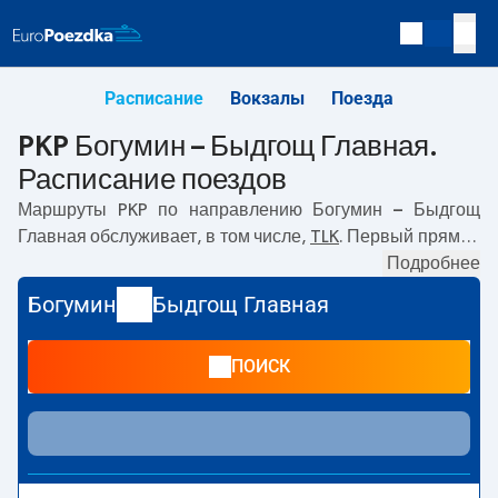
Расписание
Вокзалы
Поезда
PKP Богумин – Быдгощ Главная.
Расписание поездов
Маршруты PKP по направлению
Богумин – Быдгощ
Главная
обслуживает, в том числе,
TLK
. Первый прямой
поезд отправляется в
19:27
с вокзала PKP Богумин по
Подробнее
адресу
Adama Mickiewicze 67, 735 81, Bohumín,
.
Богумин
Быдгощ Главная
Последний поезд до Быдгощ Главная отправляется в
19:27. Самое быстрое путешествие предлагает прямой
ПОИСК
поезд
WYDMY
. Поездка на нём занимает
07:24
. В
настоящее время по маршруту
Богумин
–
Быдгощ
Главная
не курсируют другие поезда перевозчика PKP
Intercity. Поезд заканчивает маршрут на станции
Быдгощ Главная по адресу
Zygmunta Augusta 7,