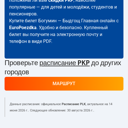
положены ли вам
скидки PKP
; наиболее
популярные — для детей и молодёжи, студентов и
пенсионеров.
Купите билет Богумин — Быдгощ Главная онлайн с
EuroPoezdka
. Удобно и безопасно. Купленный
билет вы получите на электронную почту и
телефон в виде PDF.
Проверьте
расписание PKP
до других
городов
МАРШРУТ
Данные расписания: официальное
Расписание PLK
, актуальное на
14
июня 2026 г.
. Следующее обновление:
30 августа 2026 г.
.