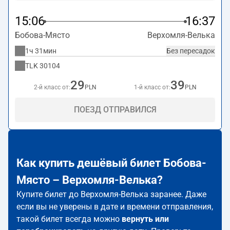
15:06
16:37
Бобова-Място
Верхомля-Велька
1ч 31мин
Без пересадок
TLK
30104
29
39
2-й класс от:
PLN
1-й класс от:
PLN
ПОЕЗД ОТПРАВИЛСЯ
Как купить дешёвый билет Бобова-
Място – Верхомля-Велька?
Купите билет до Верхомля-Велька заранее. Даже
если вы не уверены в дате и времени отправления,
такой билет всегда можно
вернуть или