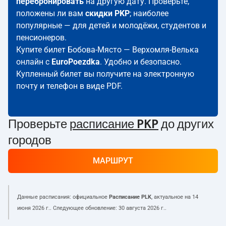
перебронировать
на другую дату. Проверьте,
положены ли вам
скидки PKP
; наиболее
популярные — для детей и молодёжи, студентов и
пенсионеров.
Купите билет Бобова-Място — Верхомля-Велька
онлайн с
EuroPoezdka
. Удобно и безопасно.
Купленный билет вы получите на электронную
почту и телефон в виде PDF.
Проверьте
расписание PKP
до других
городов
МАРШРУТ
Данные расписания: официальное
Расписание PLK
, актуальное на
14
июня 2026 г.
. Следующее обновление:
30 августа 2026 г.
.