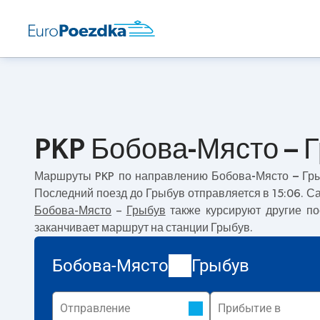
PKP Бобова-Място – 
Маршруты PKP по направлению
Бобова-Място – Гр
Последний поезд до Грыбув отправляется в 15:06. 
Бобова-Място
–
Грыбув
также курсируют другие п
заканчивает маршрут на станции Грыбув.
Бобова-Място
Грыбув