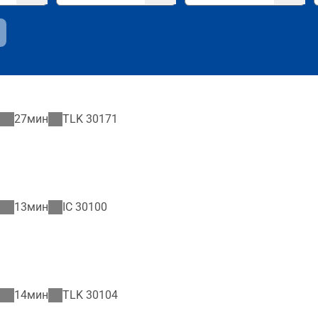
27мин
TLK
30171
13мин
IC
30100
14мин
TLK
30104