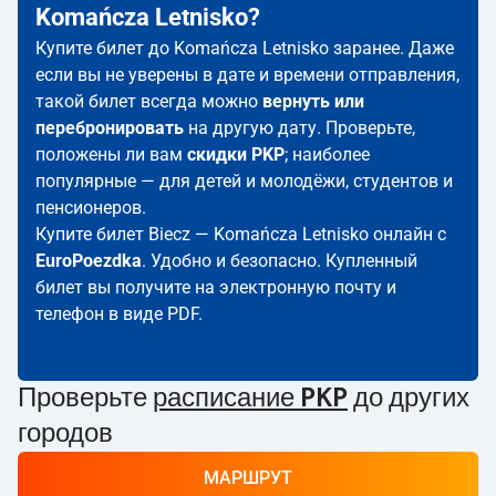
Komańcza Letnisko?
Купите билет до Komańcza Letnisko заранее. Даже
если вы не уверены в дате и времени отправления,
такой билет всегда можно
вернуть или
перебронировать
на другую дату. Проверьте,
положены ли вам
скидки PKP
; наиболее
популярные — для детей и молодёжи, студентов и
пенсионеров.
Купите билет Biecz — Komańcza Letnisko онлайн с
EuroPoezdka
. Удобно и безопасно. Купленный
билет вы получите на электронную почту и
телефон в виде PDF.
Проверьте
расписание PKP
до других
городов
МАРШРУТ