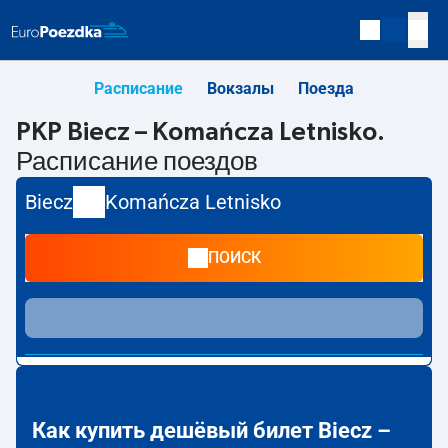
Расписание
Вокзалы
Поезда
PKP Biecz – Komańcza Letnisko.
Расписание поездов
Biecz
Komańcza Letnisko
ПОИСК
Как купить дешёвый билет Biecz –