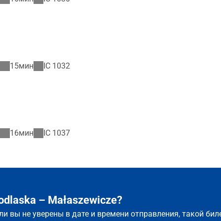
15мин
IC
1032
16мин
IC
1037
odlaska – Małaszewicze?
сли вы не уверены в дате и времени отправления, такой би