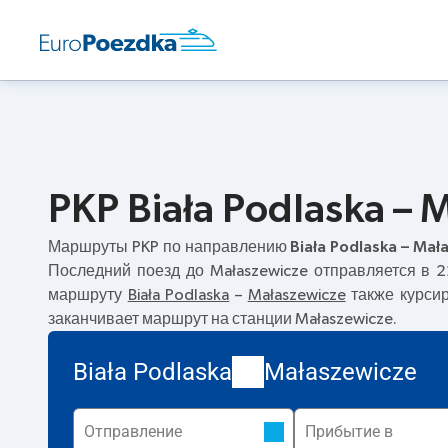
PKP Biała Podlaska –
Маршруты PKP по направлению
Biała Podlaska – Ma
Последний поезд до Małaszewicze отправляется в 
маршруту
Biała Podlaska
–
Małaszewicze
также курсир
заканчивает маршрут на станции Małaszewicze.
Biała Podlaska
Małaszewicze