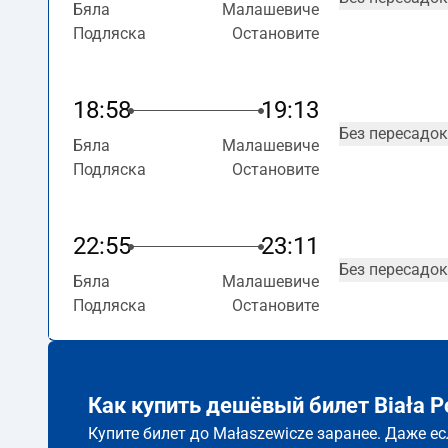
Бяла
Малашевиче
Подляска
Остановите
18:58
19:13
Без пересадок
Бяла
Малашевиче
Подляска
Остановите
22:55
23:11
Без пересадок
Бяла
Малашевиче
Подляска
Остановите
Как купить дешёвый билет Biała P
Купите билет до Małaszewicze заранее. Даже е