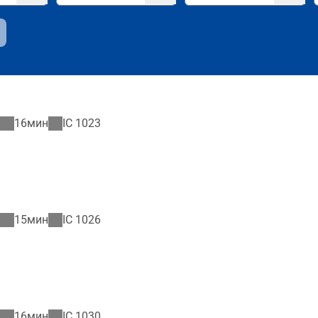
16мин
IC
1023
15мин
IC
1026
16мин
IC
1030