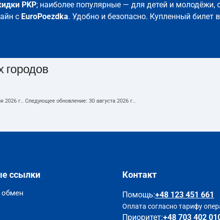
кидки PKP
; наиболее популярные — для детей и молодёжи, 
лайн с
EuroPoezdka
. Удобно и безопасно. Купленный билет 
х городов
я 2026 г.
. Следующее обновление:
30 августа 2026 г.
.
ые ссылки
Контакт
и обмен
Помощь
:
+48 123 451 661
Оплата согласно тарифу опер
Приоритет:
+48 703 402 01