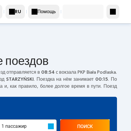
Помощь
RU
е поездов
езд отправляется в
08:54
с вокзала PKP Biała Podlaska.
езд
STARZYŃSKI
. Поездка на нём занимает
00:15
. По
а и, как правило, более долгое время в пути. Поезд
ПОИСК