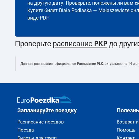
на другую дату. Проверьте, положены ли вам
с
Купите билет Biała Podlaska — Małaszewicze он
виде PDF.
Проверьте
расписание PKP
до други
Данные расписания: официальное
Расписание PLK
, актуальное на
14 июн
Запланируйте поездку
Полезн
Расписание поездов
Возврат 
Поезда
Помощь
Билеты для групп
Контакт