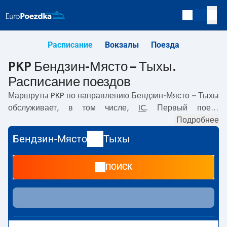
Расписание
Вокзалы
Поезда
PKP Бендзин-Място – Тыхы.
Расписание поездов
Маршруты PKP по направлению
Бендзин-Място – Тыхы
обслуживает, в том числе,
IC
. Первый поезд
отправляется в
14:32
с вокзала PKP Бендзин-Място.
Подробнее
Последний поезд до Тыхы отправляется в 21:57. По
Бендзин-Място
Тыхы
маршруту
Бендзин-Място
–
Тыхы
также курсируют
другие поезда:
- предлагают более низкую цену билета
ПОИСК
и, как правило, более долгое время в пути. Поезд
заканчивает маршрут на станции Тыхы.