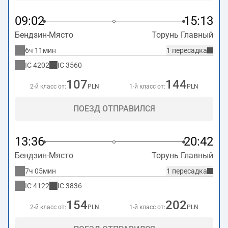
09:02
15:13
Бендзин-Място
Торунь Главный
6ч 11мин
1 пересадка
IC
4202
IC
3560
107
144
2-й класс от:
PLN
1-й класс от:
PLN
ПОЕЗД ОТПРАВИЛСЯ
13:36
20:42
Бендзин-Място
Торунь Главный
7ч 05мин
1 пересадка
IC
4122
IC
3836
154
202
2-й класс от:
PLN
1-й класс от:
PLN