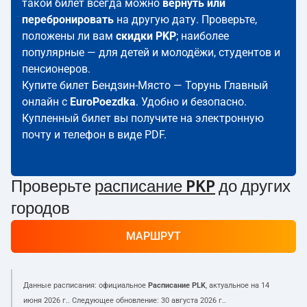
такой билет всегда можно
вернуть или
перебронировать
на другую дату. Проверьте,
положены ли вам
скидки PKP
; наиболее
популярные — для детей и молодёжи, студентов и
пенсионеров.
Купите билет Бендзин-Място — Торунь Главный
онлайн с
EuroPoezdka
. Удобно и безопасно.
Купленный билет вы получите на электронную
почту и телефон в виде PDF.
Проверьте
расписание PKP
до других
городов
МАРШРУТ
Данные расписания: официальное
Расписание PLK
, актуальное на
14
июня 2026 г.
. Следующее обновление:
30 августа 2026 г.
.