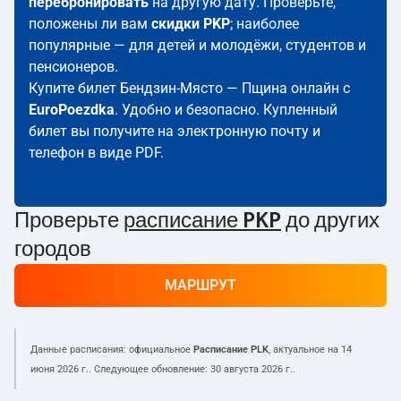
перебронировать
на другую дату. Проверьте,
положены ли вам
скидки PKP
; наиболее
популярные — для детей и молодёжи, студентов и
пенсионеров.
Купите билет Бендзин-Място — Пщина онлайн с
EuroPoezdka
. Удобно и безопасно. Купленный
билет вы получите на электронную почту и
телефон в виде PDF.
Проверьте
расписание PKP
до других
городов
МАРШРУТ
Данные расписания: официальное
Расписание PLK
, актуальное на
14
июня 2026 г.
. Следующее обновление:
30 августа 2026 г.
.