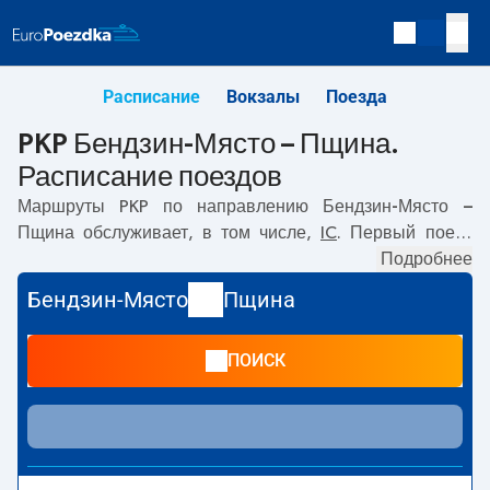
Расписание
Вокзалы
Поезда
PKP Бендзин-Място – Пщина.
Расписание поездов
Маршруты PKP по направлению
Бендзин-Място –
Пщина
обслуживает, в том числе,
IC
. Первый поезд
отправляется в
14:32
с вокзала PKP Бендзин-Място.
Подробнее
Последний поезд до Пщина отправляется в 21:57. По
Бендзин-Място
Пщина
маршруту
Бендзин-Място
–
Пщина
также курсируют
другие поезда:
- предлагают более низкую цену билета
ПОИСК
и, как правило, более долгое время в пути. Поезд
заканчивает маршрут на станции Пщина.