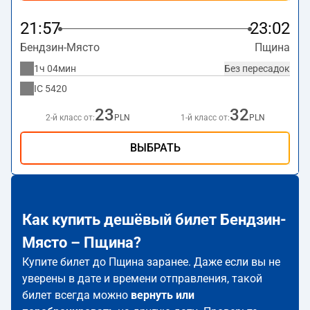
21:57
23:02
Бендзин-Място
Пщина
1ч 04мин
Без пересадок
IC
5420
23
32
2-й класс от:
PLN
1-й класс от:
PLN
ВЫБРАТЬ
Как купить дешёвый билет Бендзин-
Място – Пщина?
Купите билет до Пщина заранее. Даже если вы не
уверены в дате и времени отправления, такой
билет всегда можно
вернуть или