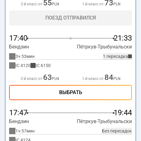
55
73
2-й класс от:
PLN
1-й класс от:
PLN
ПОЕЗД ОТПРАВИЛСЯ
17:40
21:33
Бендзин
Пётркув-Трыбунальски
3ч 53мин
1 пересадка
IC
4120
IC
6150
63
84
2-й класс от:
PLN
1-й класс от:
PLN
ВЫБРАТЬ
17:47
19:44
Бендзин
Пётркув-Трыбунальски
1ч 57мин
Без пересадок
IC
4124