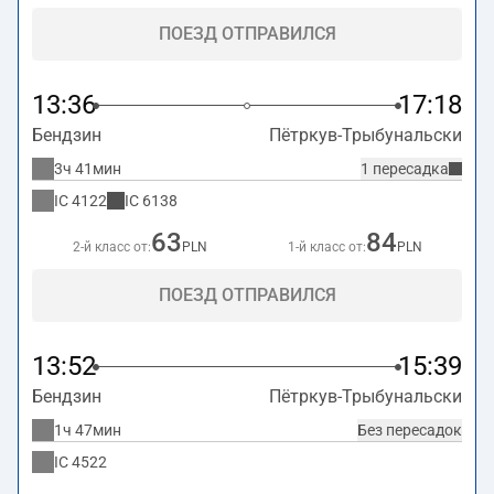
ПОЕЗД ОТПРАВИЛСЯ
13:36
17:18
Бендзин
Пётркув-Трыбунальски
3ч 41мин
1 пересадка
IC
4122
IC
6138
63
84
2-й класс от:
PLN
1-й класс от:
PLN
ПОЕЗД ОТПРАВИЛСЯ
13:52
15:39
Бендзин
Пётркув-Трыбунальски
1ч 47мин
Без пересадок
IC
4522