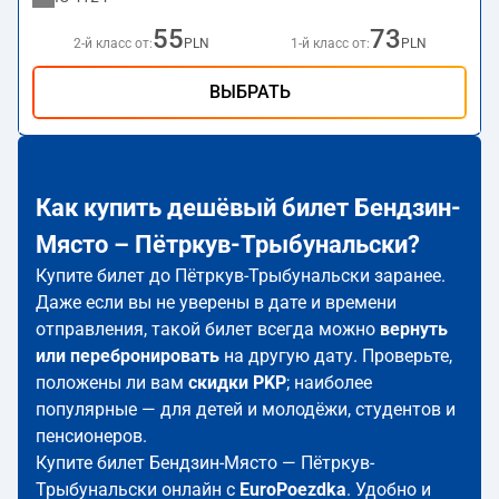
55
73
2-й класс от:
PLN
1-й класс от:
PLN
ВЫБРАТЬ
Как купить дешёвый билет Бендзин-
Място – Пётркув-Трыбунальски?
Купите билет до Пётркув-Трыбунальски заранее.
Даже если вы не уверены в дате и времени
отправления, такой билет всегда можно
вернуть
или перебронировать
на другую дату. Проверьте,
положены ли вам
скидки PKP
; наиболее
популярные — для детей и молодёжи, студентов и
пенсионеров.
Купите билет Бендзин-Място — Пётркув-
Трыбунальски онлайн с
EuroPoezdka
. Удобно и