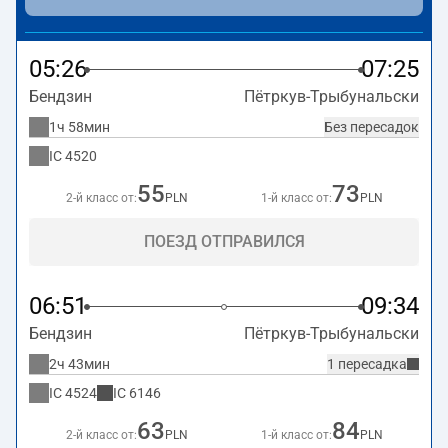
на станции Пётркув-Трыбунальски.
05:26
07:25
Бендзин
Пётркув-Трыбунальски
1ч 58мин
Без пересадок
IC
4520
55
73
2-й класс от:
PLN
1-й класс от:
PLN
ПОЕЗД ОТПРАВИЛСЯ
06:51
09:34
Бендзин
Пётркув-Трыбунальски
2ч 43мин
1 пересадка
IC
4524
IC
6146
63
84
2-й класс от:
PLN
1-й класс от:
PLN