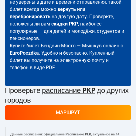
не уверены в дате и времени отправления, такой
билет всегда можно
вернуть или
перебронировать
на другую дату. Проверьте,
положены ли вам
скидки PKP
; наиболее
популярные — для детей и молодёжи, студентов и
пенсионеров.
Купите билет Бендзин-Място — Мышкув онлайн с
EuroPoezdka
. Удобно и безопасно. Купленный
билет вы получите на электронную почту и
телефон в виде PDF.
Проверьте
расписание PKP
до других
городов
МАРШРУТ
Данные расписания: официальное
Расписание PLK
, актуальное на
14