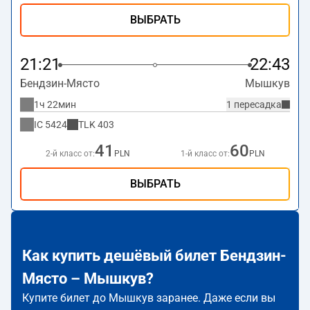
ВЫБРАТЬ
21:21
22:43
Бендзин-Място
Мышкув
1ч 22мин
1 пересадка
IC
5424
TLK
403
41
60
2-й класс от:
PLN
1-й класс от:
PLN
ВЫБРАТЬ
Как купить дешёвый билет Бендзин-
Място – Мышкув?
Купите билет до Мышкув заранее. Даже если вы