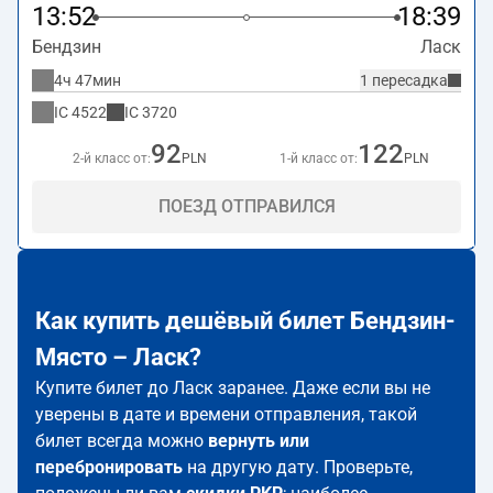
13:52
18:39
Бендзин
Ласк
4ч 47мин
1 пересадка
IC
4522
IC
3720
92
122
2-й класс от:
PLN
1-й класс от:
PLN
ПОЕЗД ОТПРАВИЛСЯ
Как купить дешёвый билет Бендзин-
Място – Ласк?
Купите билет до Ласк заранее. Даже если вы не
уверены в дате и времени отправления, такой
билет всегда можно
вернуть или
перебронировать
на другую дату. Проверьте,