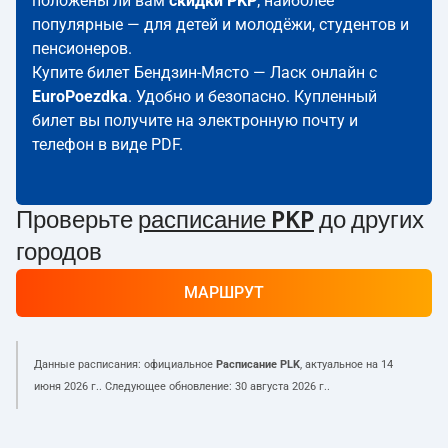
положены ли вам
скидки PKP
; наиболее
популярные — для детей и молодёжи, студентов и
пенсионеров.
Купите билет Бендзин-Място — Ласк онлайн с
EuroPoezdka
. Удобно и безопасно. Купленный
билет вы получите на электронную почту и
телефон в виде PDF.
Проверьте
расписание PKP
до других
городов
МАРШРУТ
Данные расписания: официальное
Расписание PLK
, актуальное на
14
июня 2026 г.
. Следующее обновление:
30 августа 2026 г.
.