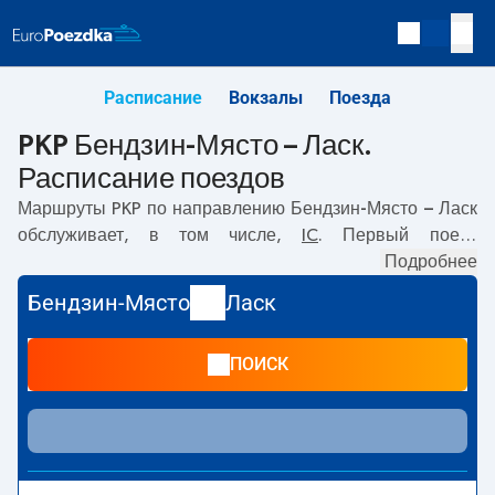
Расписание
Вокзалы
Поезда
PKP Бендзин-Място – Ласк.
Расписание поездов
Маршруты PKP по направлению
Бендзин-Място – Ласк
обслуживает, в том числе,
IC
. Первый поезд
отправляется в
13:52
с вокзала PKP Бендзин-Място.
Подробнее
Последний поезд до Ласк отправляется в 13:52. В
Бендзин-Място
Ласк
настоящее время по маршруту
Бендзин-Място
–
Ласк
не курсируют другие поезда перевозчика PKP Intercity.
ПОИСК
Поезд заканчивает маршрут на станции Ласк.