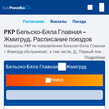
Расписание
Вокзалы
Поезда
PKP Бельско-Бяла Главная –
Жмигруд. Расписание поездов
Маршруты PKP по направлению
Бельско-Бяла Главная
– Жмигруд
обслуживает, в том числе,
IC
. Первый поезд
отправляется в
04:05
с вокзала PKP Бельско-Бяла
Подробнее
Главная. Последний поезд до Жмигруд отправляется в
Бельско-Бяла Главная
Жмигруд
20:29. По маршруту
Бельско-Бяла Главная
–
Жмигруд
также курсируют другие поезда:
EIC, EIP Pendolino, TLK
-
ПОИСК
предлагают более низкую цену билета и, как правило,
более долгое время в пути. Поезд заканчивает маршрут
на станции Жмигруд.