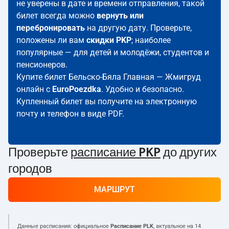
не уверены в дате и времени отправления, такой
билет всегда можно
вернуть или
перебронировать
на другую дату. Проверьте,
положены ли вам
скидки PKP
; наиболее
популярные — для детей и молодёжи, студентов и
пенсионеров.
Купите билет Бельско-Бяла Главная — Жмигруд
онлайн с
EuroPoezdka
. Удобно и безопасно.
Купленный билет вы получите на электронную
почту и телефон в виде PDF.
Проверьте
расписание PKP
до других
городов
МАРШРУТ
Данные расписания: официальное
Расписание PLK
, актуальное на
14