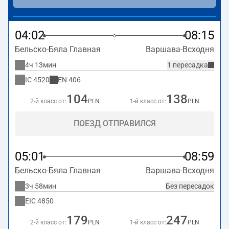
на станции Варшава-Всходня по адресу
ul. Kijowska 20
.
04:02
08:15
Бельско-Бяла Главная
Варшава-Всходня
4ч 13мин
1 пересадка
IC
4520
EN
406
104
138
2-й класс от:
PLN
1-й класс от:
PLN
ПОЕЗД ОТПРАВИЛСЯ
05:01
08:59
Бельско-Бяла Главная
Варшава-Всходня
3ч 58мин
Без пересадок
EIC
4850
179
247
2-й класс от:
PLN
1-й класс от:
PLN