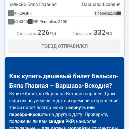
Бельско-Бяла Главная
Варшава-Всходня
4ч 29мин
1 пересадка
IC
4300
EIP Pendolino
3100
226
332
2-й класс от:
PLN
1-й класс от:
PLN
ПОЕЗД ОТПРАВИЛСЯ
Как купить дешёвый билет Бельско-
Бяла Главная – Варшава-Всходня?
Купите билет до Варшава-Всходня заранее. Даже
если вы не уверены в дате и времени отправления,
такой билет всегда можно
вернуть или
перебронировать
на другую дату. Проверьте,
положены ли вам
скидки PKP
; наиболее
популярные — для детей и молодёжи, студентов и