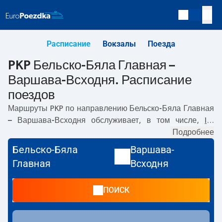
Расписание
Вокзалы
Поезда
PKP Бельско-Бяла Главная –
Варшава-Всходня. Расписание
поездов
Маршруты PKP по направлению
Бельско-Бяла Главная
– Варшава-Всходня
обслуживает, в том числе,
IC
.
Первый поезд отправляется в
04:02
с вокзала PKP
Подробнее
Бельско-Бяла Главная по адресу
Dworzec PKP Bielsko-
Бельско-Бяла
Варшава-
Biała Główna, Warszawska 2, Bielsko-Biała
. Последний
Главная
Всходня
поезд до Варшава-Всходня отправляется в 19:34. По
маршруту
Бельско-Бяла Главная
–
Варшава-Всходня
ПОИСК
также курсируют другие поезда:
EIC, EIP Pendolino, EC
-
предлагают более низкую цену билета и, как правило,
более долгое время в пути. Поезд заканчивает маршрут