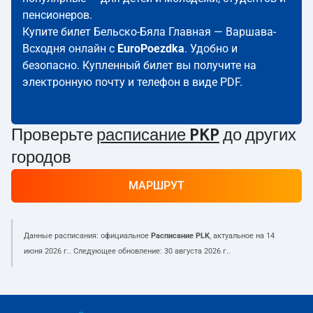
пенсионеров.
Купите билет Бельско-Бяла Главная — Варшава-
Всходня онлайн с
EuroPoezdka
. Удобно и
безопасно. Купленный билет вы получите на
электронную почту и телефон в виде PDF.
Проверьте
расписание PKP
до других
городов
МАРШРУТ
Данные расписания: официальное
Расписание PLK
, актуальное на
14
июня 2026 г.
. Следующее обновление:
30 августа 2026 г.
.