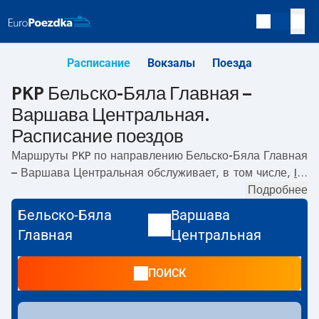
Расписание
Вокзалы
Поезда
PKP Бельско-Бяла Главная –
Варшава Центральная.
Расписание поездов
Маршруты PKP по направлению
Бельско-Бяла Главная
– Варшава Центральная
обслуживает, в том числе,
IC
.
Первый поезд отправляется в
04:02
с вокзала PKP
Подробнее
Бельско-Бяла Главная по адресу
Dworzec PKP Bielsko-
Бельско-Бяла
Варшава
Biała Główna, Warszawska 2, Bielsko-Biała
. Последний
Главная
Центральная
поезд до Варшава Центральная отправляется в 19:34.
По маршруту
Бельско-Бяла Главная
–
Варшава
ПОИСК
Центральная
также курсируют другие поезда:
EIC, EIP
Pendolino, EC
- предлагают более низкую цену билета и,
как правило, более долгое время в пути. Поезд