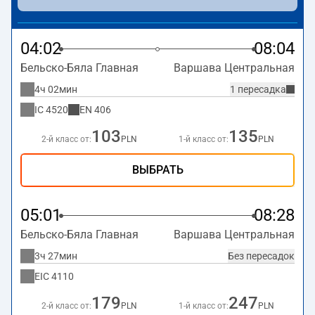
заканчивает маршрут на станции Варшава
Центральная по адресу
Aleje Jerozolimskie 54,
Warszawa
.
04:02
08:04
Бельско-Бяла Главная
Варшава Центральная
4ч 02мин
1 пересадка
IC
4520
EN
406
103
135
2-й класс от:
PLN
1-й класс от:
PLN
ВЫБРАТЬ
05:01
08:28
Бельско-Бяла Главная
Варшава Центральная
3ч 27мин
Без пересадок
EIC
4110
179
247
2-й класс от:
PLN
1-й класс от:
PLN