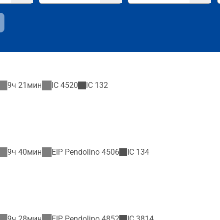
9ч 21мин
IC
4520
IC
132
9ч 40мин
EIP Pendolino
4506
IC
134
9ч 28мин
EIP Pendolino
4852
IC
3814