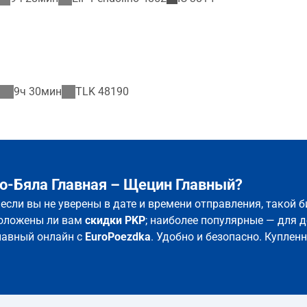
9ч 30мин
TLK
48190
о-Бяла Главная – Щецин Главный?
если вы не уверены в дате и времени отправления, такой 
положены ли вам
скидки PKP
; наиболее популярные — для д
лавный онлайн с
EuroPoezdka
. Удобно и безопасно. Куплен