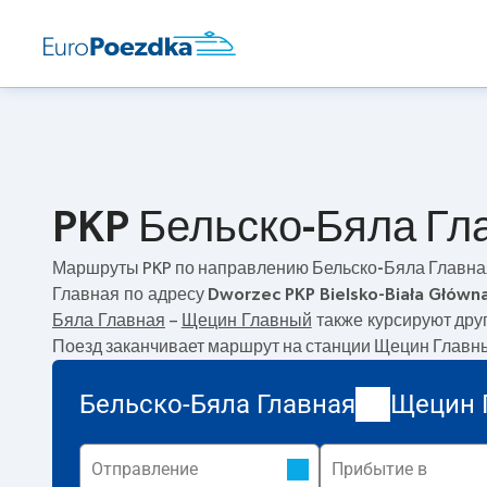
PKP Бельско-Бяла Гл
Маршруты PKP по направлению
Бельско-Бяла Главна
Главная по адресу
Dworzec PKP Bielsko-Biała Główna
Бяла Главная
–
Щецин Главный
также курсируют дру
Поезд заканчивает маршрут на станции Щецин Главн
Бельско-Бяла Главная
Щецин 