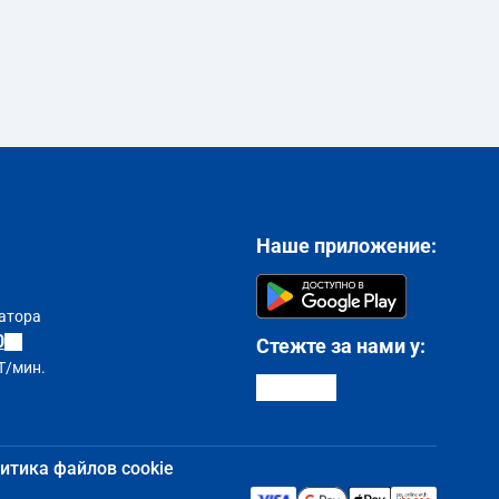
Наше приложение:
атора
0
Стежте за нами у:
T/мин.
итика файлов cookie