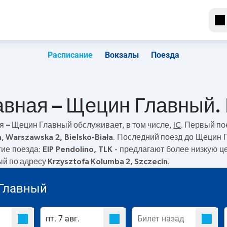
Расписание
Вокзалы
Поезда
авная – Щецин Главный.
я – Щецин Главный
обслуживает, в том числе,
IC
. Первый по
, Warszawska 2, Bielsko-Biała
. Последний поезд до Щецин 
гие поезда:
EIP Pendolino, TLK
- предлагают более низкую це
ый по адресу
Krzysztofa Kolumba 2, Szczecin
.
Главный