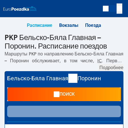
Расписание
Вокзалы
Поезда
PKP Бельско-Бяла Главная –
Поронин. Расписание поездов
Маршруты PKP по направлению
Бельско-Бяла Главная
– Поронин
обслуживает, в том числе,
IC
. Первый
прямой поезд отправляется в
10:49
с вокзала PKP
Подробнее
Бельско-Бяла Главная. Последний поезд до Поронин
Бельско-Бяла Главная
Поронин
отправляется в 10:49. Самое быстрое путешествие
предлагает прямой поезд
HALNY
. Поездка на нём
ПОИСК
занимает
03:15
. В настоящее время по маршруту
Бельско-Бяла Главная
–
Поронин
не курсируют другие
поезда перевозчика PKP Intercity. Поезд заканчивает
маршрут на станции Поронин.