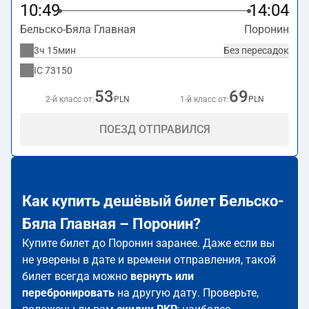
10:49
14:04
Бельско-Бяла Главная
Поронин
3ч 15мин
Без пересадок
IC
73150
53
69
2-й класс от:
PLN
1-й класс от:
PLN
ПОЕЗД ОТПРАВИЛСЯ
Как купить дешёвый билет Бельско-
Бяла Главная – Поронин?
Купите билет до Поронин заранее. Даже если вы
не уверены в дате и времени отправления, такой
билет всегда можно
вернуть или
перебронировать
на другую дату. Проверьте,