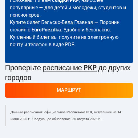
положены ли вам
скидки PKP
; наиболее
популярные — для детей и молодёжи, студентов и
пенсионеров.
Купите билет Бельско-Бяла Главная — Поронин
онлайн с
EuroPoezdka
. Удобно и безопасно.
Купленный билет вы получите на электронную
почту и телефон в виде PDF.
Проверьте
расписание PKP
до других
городов
МАРШРУТ
Данные расписания: официальное
Расписание PLK
, актуальное на
14
июня 2026 г.
. Следующее обновление:
30 августа 2026 г.
.