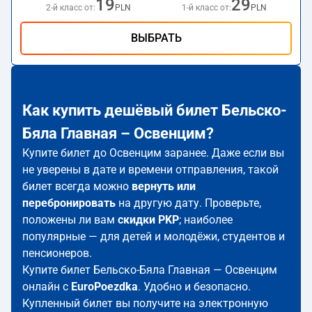
19
29
2-й класс от:
PLN
1-й класс от:
PLN
ВЫБРАТЬ
Как купить дешёвый билет Бельско-
Бяла Главная – Освенцим?
Купите билет до Освенцим заранее. Даже если вы
не уверены в дате и времени отправления, такой
билет всегда можно
вернуть или
перебронировать
на другую дату. Проверьте,
положены ли вам
скидки PKP
; наиболее
популярные — для детей и молодёжи, студентов и
пенсионеров.
Купите билет Бельско-Бяла Главная — Освенцим
онлайн с
EuroPoezdka
. Удобно и безопасно.
Купленный билет вы получите на электронную