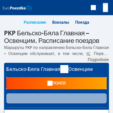
Расписание
Вокзалы
Поезда
PKP Бельско-Бяла Главная –
Освенцим. Расписание поездов
Маршруты PKP по направлению
Бельско-Бяла Главная
– Освенцим
обслуживает, в том числе,
IC
. Первый
прямой поезд отправляется в
07:33
с вокзала PKP
Подробнее
Бельско-Бяла Главная по адресу
Dworzec PKP Bielsko-
Бельско-Бяла Главная
Освенцим
Biała Główna, Warszawska 2, Bielsko-Biała
. Последний
поезд до Освенцим отправляется в 19:34. Самое
ПОИСК
быстрое путешествие предлагает прямой поезд
BŁATNIA
. Поездка на нём занимает
00:30
. По маршруту
Бельско-Бяла Главная
–
Освенцим
также курсируют
другие поезда:
EIP Pendolino, TLK, EC
- предлагают
более низкую цену билета и, как правило, более долгое