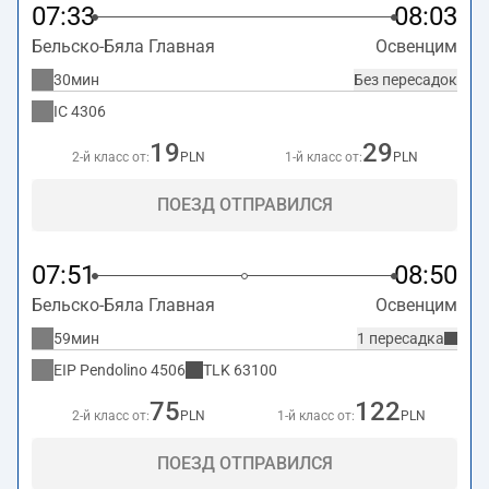
время в пути. Поезд заканчивает маршрут на станции
07:33
08:03
Освенцим по адресу
Powstancow Sląskich 22,
Бельско-Бяла Главная
Освенцим
Oswiecim, Poland
.
30мин
Без пересадок
IC
4306
19
29
2-й класс от:
PLN
1-й класс от:
PLN
ПОЕЗД ОТПРАВИЛСЯ
07:51
08:50
Бельско-Бяла Главная
Освенцим
59мин
1 пересадка
EIP Pendolino
4506
TLK
63100
75
122
2-й класс от:
PLN
1-й класс от:
PLN
ПОЕЗД ОТПРАВИЛСЯ