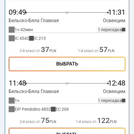
09:49
11:31
Бельско-Бяла Главная
Освенцим
1ч 42мин
1 пересадка
IC
4542
IC
213
37
57
2-й класс от:
PLN
1-й класс от:
PLN
ВЫБРАТЬ
11:48
12:48
Бельско-Бяла Главная
Освенцим
1ч
1 пересадка
EIP Pendolino
4852
EC
206
75
122
2-й класс от:
PLN
1-й класс от:
PLN