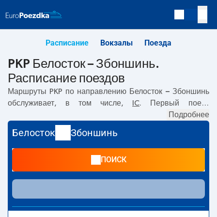
Расписание
Вокзалы
Поезда
PKP Белосток – Збоншинь.
Расписание поездов
Маршруты PKP по направлению
Белосток – Збоншинь
обслуживает, в том числе,
IC
. Первый поезд
отправляется в
05:15
с вокзала PKP Белосток по адресу
Подробнее
Kolejowa, 15-001 Bialystok
. Последний поезд до
Белосток
Збоншинь
Збоншинь отправляется в 15:29. По маршруту
Белосток
–
Збоншинь
также курсируют другие поезда:
-
ПОИСК
предлагают более низкую цену билета и, как правило,
более долгое время в пути. Поезд заканчивает маршрут
на станции Збоншинь по адресу
Plac Dworcowy 4, 64-
360, Zbąszyń
.