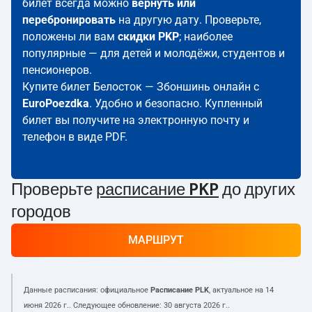
билет всегда можно
вернуть или
перебронировать
на другую дату. Проверьте,
положены ли вам
скидки PKP
; наиболее
популярные — для детей и молодёжи, студентов и
пенсионеров.
Купите билет Белосток — Збоншинь онлайн с
EuroPoezdka
. Удобно и безопасно. Купленный
билет вы получите на электронную почту и
телефон в виде PDF.
Проверьте
расписание PKP
до других
городов
МАРШРУТ
Данные расписания: официальное
Расписание PLK
, актуальное на
14
июня 2026 г.
. Следующее обновление:
30 августа 2026 г.
.