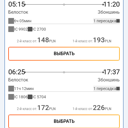
05:15
11:20
Белосток
Збоншинь
6ч 05мин
1 пересадка
IC
9902
IC
2700
148
193
2-й класс от:
PLN
1-й класс от:
PLN
ВЫБРАТЬ
06:25
17:37
Белосток
Збоншинь
11ч 12мин
1 пересадка
IC
1806
IC
5704
172
226
2-й класс от:
PLN
1-й класс от:
PLN
ВЫБРАТЬ