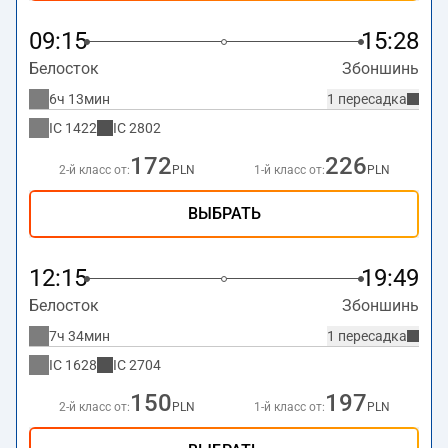
09:15
15:28
Белосток
Збоншинь
6ч 13мин
1 пересадка
IC
1422
IC
2802
172
226
2-й класс от:
PLN
1-й класс от:
PLN
ВЫБРАТЬ
12:15
19:49
Белосток
Збоншинь
7ч 34мин
1 пересадка
IC
1628
IC
2704
150
197
2-й класс от:
PLN
1-й класс от:
PLN