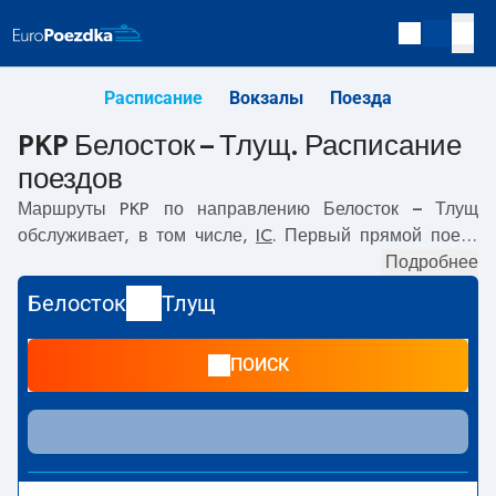
Расписание
Вокзалы
Поезда
PKP Белосток – Тлущ. Расписание
поездов
Маршруты PKP по направлению
Белосток – Тлущ
обслуживает, в том числе,
IC
. Первый прямой поезд
отправляется в
05:15
с вокзала PKP Белосток.
Подробнее
Последний поезд до Тлущ отправляется в 20:15. Самое
Белосток
Тлущ
быстрое путешествие предлагает прямой поезд
DASZYŃSKI
. Поездка на нём занимает
01:13
. По
ПОИСК
маршруту
Белосток
–
Тлущ
также курсируют другие
поезда:
- предлагают более низкую цену билета и, как
правило, более долгое время в пути. Поезд заканчивает
маршрут на станции Тлущ.