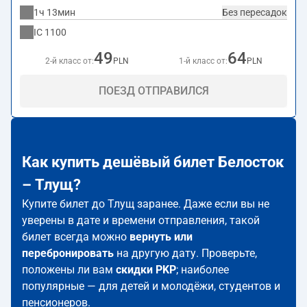
1ч 13мин
Без пересадок
IC
1100
49
64
2-й класс от:
PLN
1-й класс от:
PLN
ПОЕЗД ОТПРАВИЛСЯ
Как купить дешёвый билет Белосток
– Тлущ?
Купите билет до Тлущ заранее. Даже если вы не
уверены в дате и времени отправления, такой
билет всегда можно
вернуть или
перебронировать
на другую дату. Проверьте,
положены ли вам
скидки PKP
; наиболее
популярные — для детей и молодёжи, студентов и
пенсионеров.