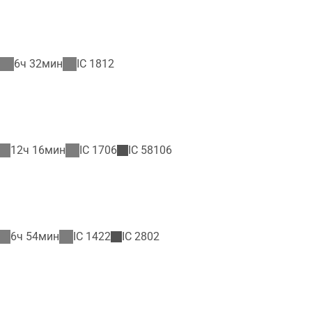
6ч 32мин
IC
1812
12ч 16мин
IC
1706
IC
58106
6ч 54мин
IC
1422
IC
2802