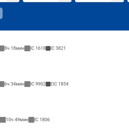
8ч 18мин
IC
1618
IC
3821
6ч 34мин
IC
9902
EIC
1854
10ч 49мин
IC
1806