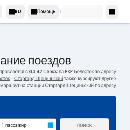
Помощь
RU
сание поездов
тправляется в
04:47
с вокзала PKP Белосток по адресу
сток
–
Старгард-Щециньский
также курсируют другие
ет маршрут на станции Старгард-Щециньский по адресу
ПОИСК