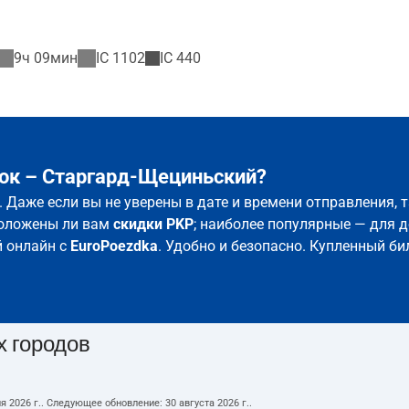
9ч 09мин
IC
1102
IC
440
ток – Старгард-Щециньский?
 Даже если вы не уверены в дате и времени отправления,
положены ли вам
скидки PKP
; наиболее популярные — для д
й онлайн с
EuroPoezdka
. Удобно и безопасно. Купленный би
х городов
я 2026 г.
. Следующее обновление:
30 августа 2026 г.
.