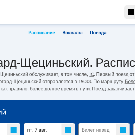
Расписание
Вокзалы
Поезда
гард-Щециньский. Распи
д-Щециньский
обслуживает, в том числе,
IC
. Первый поезд о
аргард-Щециньский отправляется в 19:33. По маршруту
Бело
, как правило, более долгое время в пути. Поезд заканчива
ий