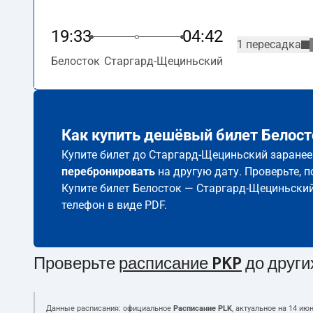
19:33
04:42
1 пересадка
Белосток
Старгард-Щециньский
Как купить дешёвый билет Белос
Купите билет до Старгард-Щециньский заранее.
перебронировать
на другую дату. Проверьте, 
Купите билет Белосток — Старгард-Щециньски
телефон в виде PDF.
Проверьте
расписание PKP
до други
Данные расписания: официальное
Расписание PLK
, актуальное на
14 июн