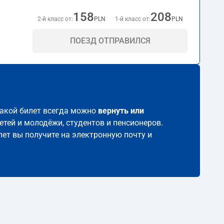
158
208
2-й класс от:
PLN
1-й класс от:
PLN
ПОЕЗД ОТПРАВИЛСЯ
 такой билет всегда можно
вернуть или
етей и молодёжи, студентов и пенсионеров.
лет вы получите на электронную почту и