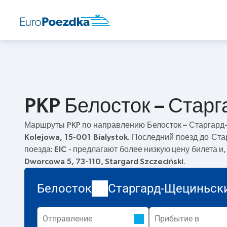
PKP Белосток – Стар
Маршруты PKP по направлению
Белосток – Старгар
Kolejowa, 15-001 Bialystok
. Последний поезд до Ст
поезда:
EIC
- предлагают более низкую цену билета и
Dworcowa 5, 73-110, Stargard Szczeciński
.
Белосток
Старгард-Щециньск