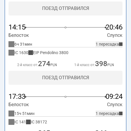
ПОЕЗД ОТПРАВИЛСЯ
14:15
20:46
Белосток
Слупск
6ч 31мин
1 пересадка
IC
1630
EIP Pendolino
3800
274
398
2-й класс от:
PLN
1-й класс от:
PLN
ПОЕЗД ОТПРАВИЛСЯ
17:33
09:24
Белосток
Слупск
15ч 51мин
1 пересадка
IC
141
IC
38172