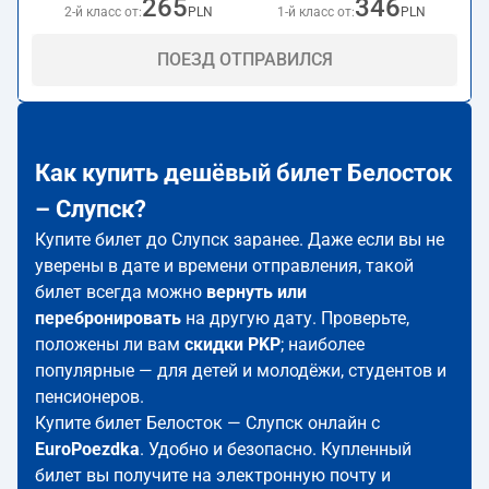
265
346
2-й класс от:
PLN
1-й класс от:
PLN
ПОЕЗД ОТПРАВИЛСЯ
Как купить дешёвый билет Белосток
– Слупск?
Купите билет до Слупск заранее. Даже если вы не
уверены в дате и времени отправления, такой
билет всегда можно
вернуть или
перебронировать
на другую дату. Проверьте,
положены ли вам
скидки PKP
; наиболее
популярные — для детей и молодёжи, студентов и
пенсионеров.
Купите билет Белосток — Слупск онлайн с
EuroPoezdka
. Удобно и безопасно. Купленный
билет вы получите на электронную почту и