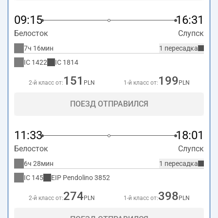
09:15
16:31
Белосток
Слупск
7ч 16мин
1 пересадка
IC
1422
IC
1814
151
199
2-й класс от:
PLN
1-й класс от:
PLN
ПОЕЗД ОТПРАВИЛСЯ
11:33
18:01
Белосток
Слупск
6ч 28мин
1 пересадка
IC
145
EIP Pendolino
3852
274
398
2-й класс от:
PLN
1-й класс от:
PLN