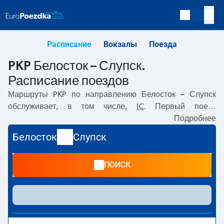
Расписание
Вокзалы
Поезда
PKP Белосток – Слупск.
Расписание поездов
Маршруты PKP по направлению
Белосток – Слупск
обслуживает, в том числе,
IC
. Первый поезд
отправляется в
05:15
с вокзала PKP Белосток по адресу
Подробнее
Kolejowa, 15-001 Bialystok
. Последний поезд до Слупск
Белосток
Слупск
отправляется в 17:33. По маршруту
Белосток
–
Слупск
также курсируют другие поезда:
EIP Pendolino
-
ПОИСК
предлагают более низкую цену билета и, как правило,
более долгое время в пути. Поезд заканчивает маршрут
на станции Слупск по адресу
Hugona Kollataja 32,
Słupsk
.