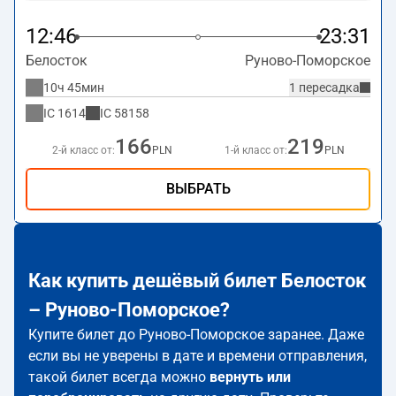
12:46
23:31
Белосток
Руново-Поморское
10ч 45мин
1 пересадка
IC
1614
IC
58158
166
219
2-й класс от:
PLN
1-й класс от:
PLN
ВЫБРАТЬ
Как купить дешёвый билет Белосток
– Руново-Поморское?
Купите билет до Руново-Поморское заранее. Даже
если вы не уверены в дате и времени отправления,
такой билет всегда можно
вернуть или