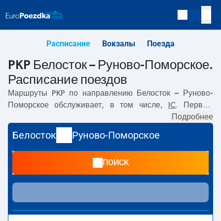
Расписание
Вокзалы
Поезда
PKP Белосток – Руново-Поморское.
Расписание поездов
Маршруты PKP по направлению
Белосток – Руново-
Поморское
обслуживает, в том числе,
IC
. Первый
прямой поезд отправляется в
06:25
с вокзала PKP
Подробнее
Белосток. Последний поезд до Руново-Поморское
Белосток
Руново-Поморское
отправляется в 12:46. Самое быстрое путешествие
предлагает прямой поезд
RYBAK
. Поездка на нём
ПОИСК
занимает
10:18
. По маршруту
Белосток
–
Руново-
Поморское
также курсируют другие поезда:
-
предлагают более низкую цену билета и, как правило,
более долгое время в пути. Поезд заканчивает маршрут
на станции Руново-Поморское.