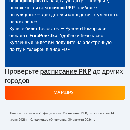
перебронировать
на другую дату. Проверьте,
положены ли вам
скидки PKP
; наиболее
популярные — для детей и молодёжи, студентов и
пенсионеров.
Купите билет Белосток — Руново-Поморское
онлайн с
EuroPoezdka
. Удобно и безопасно.
Купленный билет вы получите на электронную
почту и телефон в виде PDF.
Проверьте
расписание PKP
до других
городов
МАРШРУТ
Данные расписания: официальное
Расписание PLK
, актуальное на
14
июня 2026 г.
. Следующее обновление:
30 августа 2026 г.
.