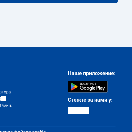
Наше приложение:
атора
0
Стежте за нами у:
T/мин.