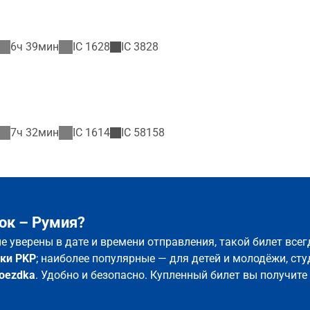
6ч 39мин
IC
1628
IC
3828
7ч 32мин
IC
1614
IC
58158
ок – Румия?
не уверены в дате и времени отправления, такой билет вс
ки PKP
; наиболее популярные — для детей и молодёжи, сту
oezdka
. Удобно и безопасно. Купленный билет вы получите