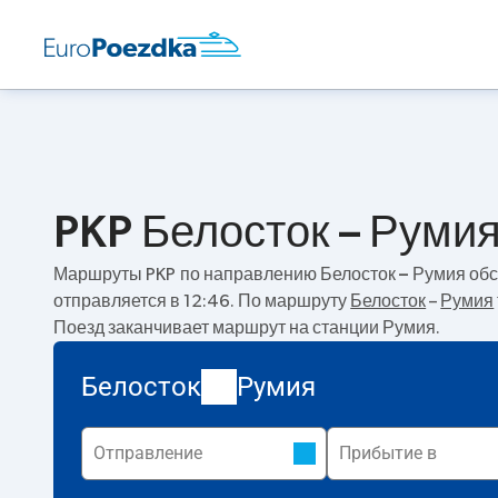
PKP Белосток – Румия
Маршруты PKP по направлению
Белосток – Румия
обс
отправляется в 12:46. По маршруту
Белосток
–
Румия
Поезд заканчивает маршрут на станции Румия.
Белосток
Румия