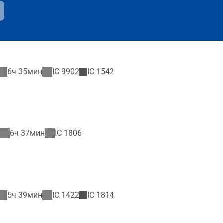
6ч 35мин
IC
9902
IC
1542
6ч 37мин
IC
1806
5ч 39мин
IC
1422
IC
1814