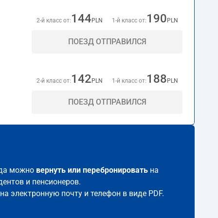
144
190
2-й класс от:
PLN
1-й класс от:
PLN
ПОЕЗД ОТПРАВИЛСЯ
142
188
2-й класс от:
PLN
1-й класс от:
PLN
ПОЕЗД ОТПРАВИЛСЯ
егда можно
вернуть или перебронировать
на
дентов и пенсионеров.
 на электронную почту и телефон в виде PDF.